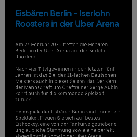
Eisbären Berlin - Iserlohn
Uber Platz
Roosters in der Uber Arena
Partner
Am 27. Februar 2026 treffen die Eisbären
Datenschutzbestimmungen
Berlin in der Uber Arena auf die Iserlohn
Roosters.
Nach vier Titelgewinnen in den letzten fünf
Jahren ist das Ziel des 11-fachen Deutschen
Meisters auch in dieser Saison klar. Der Kern
der Mannschaft um Cheftrainer Serge Aubin
kehrt auch für die kommende Spielzeit
zurück.
Heimspiele der Eisbären Berlin sind immer ein
Spektakel. Freuen Sie sich auf bestes
Eishockey, eine von der Fankurve getriebene
unglaubliche Stimmung sowie eine perfekt
abgestimmte Show in der Uber Arena.