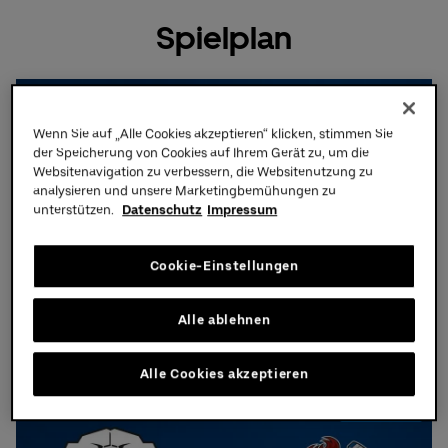
Spielplan
Eishockey
Wenn Sie auf „Alle Cookies akzeptieren“ klicken, stimmen Sie
der Speicherung von Cookies auf Ihrem Gerät zu, um die
Websitenavigation zu verbessern, die Websitenutzung zu
analysieren und unsere Marketingbemühungen zu
unterstützen.
Datenschutz
Impressum
Donnerstag,
17.
09.
2026,
19:30 Uhr
Cookie-Einstellungen
Eisbären Berlin - Straubing
Tigers
Alle ablehnen
Tickets &
Infos
Alle Cookies akzeptieren
Eishockey