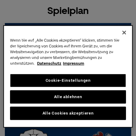
Spielplan
Eishockey
Wenn Sie auf „Alle Cookies akzeptieren“ klicken, stimmen Sie
der Speicherung von Cookies auf Ihrem Gerät zu, um die
Websitenavigation zu verbessern, die Websitenutzung zu
analysieren und unsere Marketingbemühungen zu
unterstützen.
Datenschutz
Impressum
Donnerstag,
17.
09.
2026,
19:30 Uhr
Eisbären Berlin - Straubing
Cookie-Einstellungen
Tigers
Alle ablehnen
Tickets &
Infos
Alle Cookies akzeptieren
Eishockey