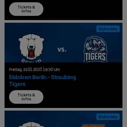
Tickets &
Infos
Eishockey
Freitag,
22.
01.
2027,
19:30 Uhr
Eisbären Berlin - Straubing
Tigers
Tickets &
Infos
Eishockey