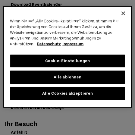
Download Eventkalender
Uber Platz
Hall Of Fame
Wenn Sie auf „Alle Cookies akzeptieren“ klicken, stimmen Sie
Partner
der Speicherung von Cookies auf Ihrem Gerät zu, um die
AEG Premium
Websitenavigation zu verbessern, die Websitenutzung zu
Was ist AEG Premium
analysieren und unsere Marketingbemühungen zu
unterstützen.
Datenschutz
Impressum
AEG Premium Produkte
Eisbären Berlin
ALBA BERLIN
Cookie-Einstellungen
Jahres-Engagements
Premium Ticket Hilfe
Alle ablehnen
Fotos & Videos
Alle Cookies akzeptieren
Fotos vom Event
Eisbären Berlin Backstage
Ihr Besuch
Anfahrt