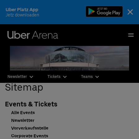
Skip
×
Uber Platz App
to
Jetz downloaden
content
Accessibility
Buy
Uber Arena
Tickets
Deutsch
English
Events & Tickets
Newsletter
Tickets
Teams
AEG Premium
Sitemap
Fotos & Videos
Events & Tickets
Ihr Besuch
Alle Events
Newsletter
Die Arena
Vorverkaufsstelle
Corporate Events
CSR & Nachhaltigkeit