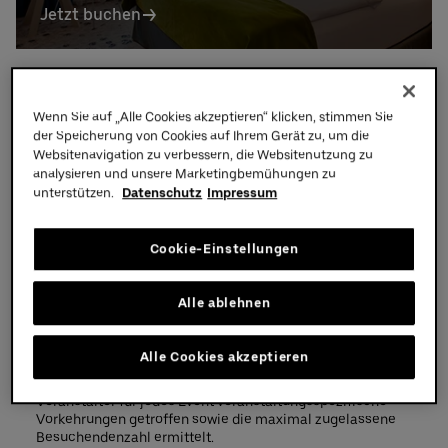
Jetzt buchen
Uber Platz
Ihr Besuch
Partner
Wenn Sie auf „Alle Cookies akzeptieren“ klicken, stimmen Sie
der Speicherung von Cookies auf Ihrem Gerät zu, um die
Sicherheit
Websitenavigation zu verbessern, die Websitenutzung zu
analysieren und unsere Marketingbemühungen zu
Sicherheitsvorkehrungen in der Uber
unterstützen.
Datenschutz
Impressum
Arena
Cookie-Einstellungen
Die Uber Arena verfügt als Multifunktionsarena über eine
permanente Betriebsgenehmigung. Um diese zu erhalten,
muss eine Veranstaltungsarena u.a. ein behördlich
Alle ablehnen
abgenommenes Sicherheits- und Brandschutzkonzept
vorweisen können und die zahlreichen Auflagen in Punkto
Sicherheit und Brandschutz erfüllen.
Alle Cookies akzeptieren
Im Vorwege jeder Veranstaltung werden in Zusammenarbeit
mit den Behörden (Polizei und Feuerwehr) und dem
Veranstalter für jedes Event veranstaltungsspezifische
Vorkehrungen getroffen sowie die maximal zugelassene
Besuchendenzahl ermittelt.