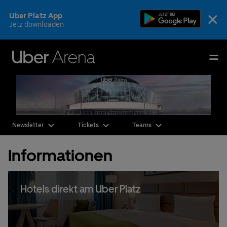
Skip
×
Uber Platz App
to
Jetz downloaden
content
Accessibility
Buy
Uber Arena
Tickets
Deutsch
English
Events & Tickets
Newsletter
Tickets
Teams
AEG Premium
Informationen
Fotos & Videos
Ihr Besuch
Hotels direkt am Uber Platz
Die Arena
CSR & Nachhaltigkeit