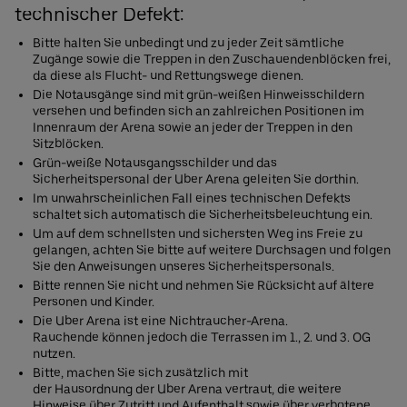
technischer Defekt:
Bitte halten Sie unbedingt und zu jeder Zeit sämtliche
Zugänge sowie die Treppen in den Zuschauendenblöcken frei,
da diese als Flucht- und Rettungswege dienen.
Die Notausgänge sind mit grün-weißen Hinweisschildern
versehen und befinden sich an zahlreichen Positionen im
Innenraum der Arena sowie an jeder der Treppen in den
Sitzblöcken.
Grün-weiße Notausgangsschilder und das
Sicherheitspersonal der Uber Arena geleiten Sie dorthin.
Im unwahrscheinlichen Fall eines technischen Defekts
schaltet sich automatisch die Sicherheitsbeleuchtung ein.
Um auf dem schnellsten und sichersten Weg ins Freie zu
gelangen, achten Sie bitte auf weitere Durchsagen und folgen
Sie den Anweisungen unseres Sicherheitspersonals.
Bitte rennen Sie nicht und nehmen Sie Rücksicht auf ältere
Personen und Kinder.
Die Uber Arena ist eine Nichtraucher-Arena.
Rauchende können jedoch die Terrassen im 1., 2. und 3. OG
nutzen.
Bitte, machen Sie sich zusätzlich mit
der Hausordnung der Uber Arena vertraut, die weitere
Hinweise über Zutritt und Aufenthalt sowie über verbotene