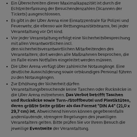
Ein Überschreiten dieser Maximalkapazität ist durch die
Echtzeiterfassung der Besuchendenzahlen (Scannen der
Tickets) ausgeschlossen.
Es gibt in der Uber Arena eine Einsatzzentrale für Polizei und
Feuerwehr, die ebenso wie Rettungssanitätsteams, bei jeder
Veranstaltung vor Ort sind.
Vor jeder Veranstaltung erfolgt eine Sicherheitsbesprechung
mit allen Verantwortlichen incl.
den sicherheitsverantwortlichen Mitarbeitenden des
Veranstalters; dort werden alle Maßnahmen besprochen, die
im Falle eines Notfalles eingeleitet werden müssen.
Die Uber Arena verfügt über zahlreiche Notausgänge. Eine
deutliche Ausschilderung sowie ortskundiges Personal führen
zu den Notausgängen.
Zur Erhöhung der Sicherheit dürfen
Veranstaltungsbesuchende keine Taschen oder Rucksäcke in
die Uber Arena mitnehmen.
Das Verbot betrifft Taschen
und Rucksäcke sowie Turn-/Stoffbeutel und Plastiktüten,
deren größte Seite größer als das Format "DIN A4" (21,0 x
29,7 cm) ist.
Abweichend hiervon können gegebenenfalls
anderslautende, strengere Regelungen des jeweiligen
Veranstalters gelten. Bitte prüfen Sie vor Ihrem Besuch die
jeweilige
Eventseite
der Veranstaltung.