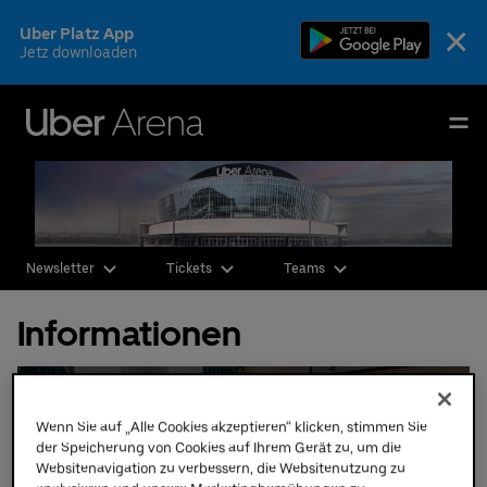
Skip
×
Uber Platz App
to
Jetz downloaden
content
Accessibility
Buy
Uber Arena
Tickets
Deutsch
English
Events & Tickets
Newsletter
Tickets
Teams
AEG Premium
Informationen
Fotos & Videos
Ihr Besuch
Hotels direkt am Uber Platz
Wenn Sie auf „Alle Cookies akzeptieren“ klicken, stimmen Sie
Die Arena
der Speicherung von Cookies auf Ihrem Gerät zu, um die
Websitenavigation zu verbessern, die Websitenutzung zu
CSR & Nachhaltigkeit