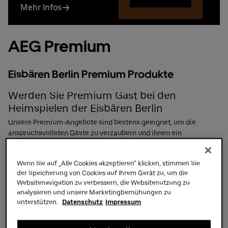
Mehr Infos
Uber Platz
AEG Premium
Partner
Eisbären Berlin Premium Produkte
Werden Sie Premium Gast bei den
Heimspielen der Eisbären Berlin
Unsere Premium-Angebote sind bestens geeignet, um die
anspruchsvollsten Gäste zu verzaubern und ihnen ein
unvergessliches Erlebnis zu bescheren. Mit einem Premium
Ticket nutzen Sie den separaten Premium Eingang und haben
Wenn Sie auf „Alle Cookies akzeptieren“ klicken, stimmen Sie
Zugang zur exklusiven
Premium Lounge
.
der Speicherung von Cookies auf Ihrem Gerät zu, um die
Mehr zu den einzelnen Paketen in der Übersicht:
Websitenavigation zu verbessern, die Websitenutzung zu
analysieren und unsere Marketingbemühungen zu
unterstützen.
Datenschutz
Impressum