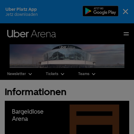
Skip
×
Uber Platz App
to
Jetz downloaden
content
Accessibility
Buy
Uber Arena
Tickets
Deutsch
English
Events & Tickets
Newsletter
Tickets
Teams
AEG Premium
Informationen
Fotos & Videos
Ihr Besuch
Bargeldlose
Arena
Die Arena
CSR & Nachhaltigkeit