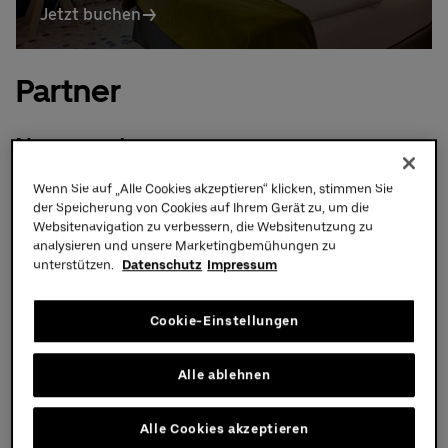
n
Mehr Infos
Uber Platz
Partner
Partner
Namensgeber
Wenn Sie auf „Alle Cookies akzeptieren“ klicken, stimmen Sie
der Speicherung von Cookies auf Ihrem Gerät zu, um die
Websitenavigation zu verbessern, die Websitenutzung zu
analysieren und unsere Marketingbemühungen zu
unterstützen.
Datenschutz
Impressum
Uber ->
Cookie-Einstellungen
Arenapartner
Alle ablehnen
Gründungspartner
Alle Cookies akzeptieren