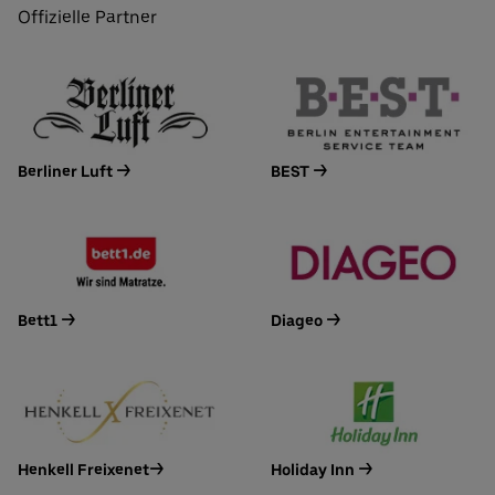
Offizielle Partner
Berliner Luft ->
BEST ->
Bett1 ->
Diageo ->
Henkell Freixenet->
Holiday Inn ->