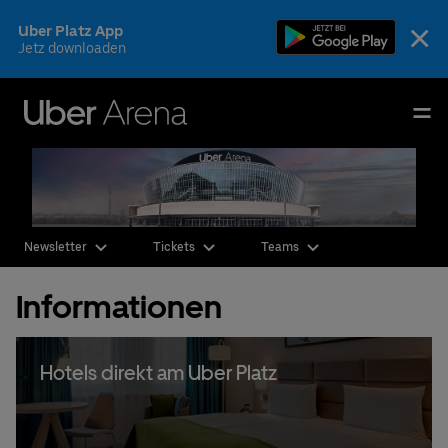
Skip
×
Uber Platz App
to
Jetz downloaden
content
Accessibility
Buy
Uber Arena
Tickets
Deutsch
English
Events & Tickets
Newsletter
Tickets
Teams
AEG Premium
Informationen
Fotos & Videos
Ihr Besuch
ekt am Uber Platz
Bargeldlose
Arena
Die Arena
CSR & Nachhaltigkeit