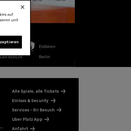
kies auf
ysieren und
e Teams
kzeptieren
Eisbären
LBA BERLIN
Berlin
Alle Spiele, alle Tickets
Einlass & Security
Services - Ihr Besuch
Uber Platz App
Anfahrt