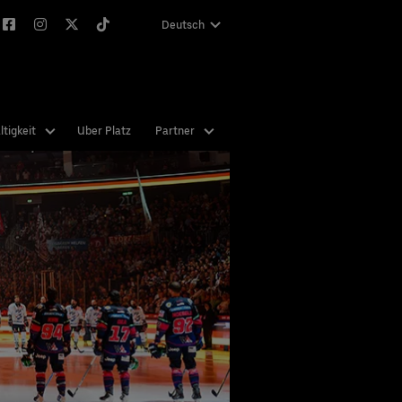
Deutsch
English
tigkeit
Uber Platz
Partner
 nie
nen
n Sie
abe
hend