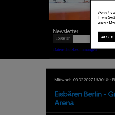
Wenn Sie a
Date
Ihrem Gerä
unsere Ma
Newsletter
Cookie-
Mittwoch,
03.
02.
2027
19:30 Uhr
, 
Eisbären Berlin - G
Arena