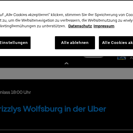
uf „Alle Cookies akzeptieren“ klicken, stimmen Sie der Speicherung von Coo
nschutzbestimmungen
t zu, um die Websitenavigation zu verbessern, die Websitenutzung zu anal
rketingbemühungen zu unterstützen.
Datenschutz
Impressum
Tickets
Unser
Einstellungen
Alle ablehnen
Alle Cookies a
Hotline:
01806 - 570070
mehr
Premium:
030/2060708844
Infos
A
Einlass 18:00 Uhr
rizzlys Wolfsburg in der Uber