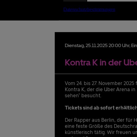
Date
Dienstag,
25.
11.
2025
20:00 Uhr
, E
Kontra K in der Ub
Ex
Er
Zu
Gä
Vom 24. bis 27. November 2025 
lu
Se
Kontra K, der die Uber Arena i
G
1 
sehen" besucht.
Ho
üb
Pr
Tickets sind ab sofort erhältlic
Ko
Zu
Gu
Der Rapper aus Berlin, der für Hi
Zu
eine feste Größe des Deutschra
ho
künstlerisch tätig. Wir freuen 
in
Beste