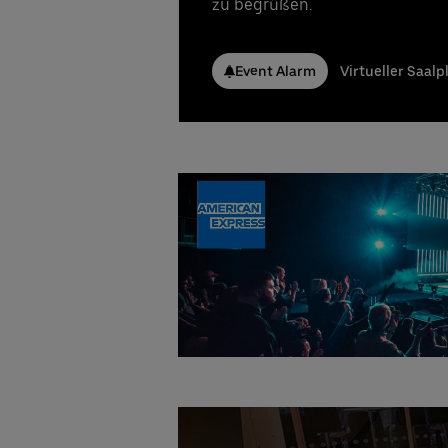
zu begrüßen.
ve
UB
Anspr
Event Alarm
Virtueller Saalp
Stefa
Telef
E-Ma
Nicla
Telef
E-Ma
Beste