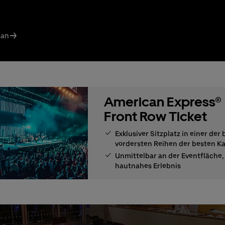
rschiedene Food Pakete je nach Bedarf zubuchbar*
ER RIDE Rabattcode für Fahrten von und zur Uber Arena in Berlin
echpartner:
lan
n Santos Ferreira
on: +49 (0) 30 / 2060708-239
il
s Knodel
on: +49 (0) 30 / 2060708-238
American Express®
il
Front Row Ticket
llung & Rückfragen:
0302060708844
Exklusiver Sitzplatz in einer der
vordersten Reihen der besten K
Unmittelbar an der Eventfläche, 
hautnahes Erlebnis