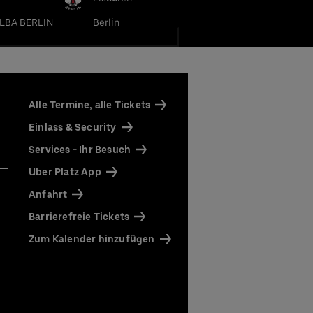
LBA BERLIN
Berlin
Alle Termine, alle Tickets
Einlass & Security
Services - Ihr Besuch
serer
Uber Platz App
Anfahrt
Barrierefreie Tickets
at"
e
Zum Kalender hinzufügen
direkt
nfos