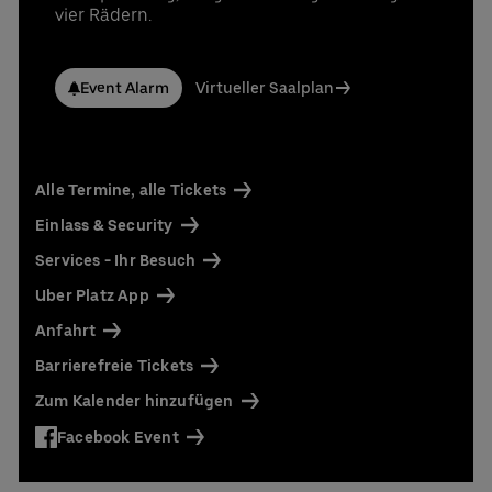
UBER RIDE Rabattcode für Fahrten von und zur
vier Rädern.
Uber Arena in Berlin
Ansprechpartner:
Event Alarm
Virtueller Saalplan
Stefan Santos Ferreira
Telefon: +49 (0) 30 / 2060708-239
E-Mail
Niclas Knodel
Alle Termine, alle Tickets
Telefon: +49 (0) 30 / 2060708-238
E-Mail
Einlass & Security
Services - Ihr Besuch
Bestellung & Rückfragen:
0302060708844
Uber Platz App
Anfahrt
Barrierefreie Tickets
Zum Kalender hinzufügen
Facebook Event