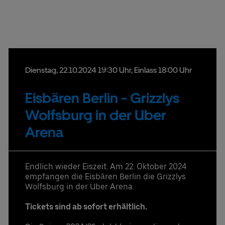
Uber Platz
Partner
Dienstag,
22.
10.
2024
19:30 Uhr
, Einlass 18:00 Uhr
Datenschutzbestimmungen
Eisbären Berlin - Grizzlys
Wolfsburg in der Uber
Arena
Endlich wieder Eiszeit. Am 22. Oktober 2024
empfangen die Eisbären Berlin die Grizzlys
Wolfsburg in der Uber Arena.
Tickets sind ab sofort erhältlich.