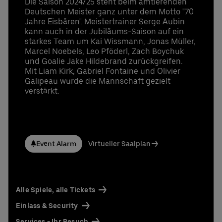
Die Saison 2024/25 steht beim amtierenden
Deutschen Meister ganz unter dem Motto "70
Jahre Eisbären". Meistertrainer Serge Aubin
kann auch in der Jubiläums-Saison auf ein
starkes Team um Kai Wissmann, Jonas Müller,
Marcel Noebels, Leo Pföderl, Zach Boychuk
und Goalie Jake Hildebrand zurückgreifen.
Mit Liam Kirk, Gabriel Fontaine und Olivier
Galipeau wurde die Mannschaft gezielt
verstärkt.
Event Alarm
Virtueller Saalplan
Alle Spiele, alle Tickets
Einlass & Security
Services - Ihr Besuch