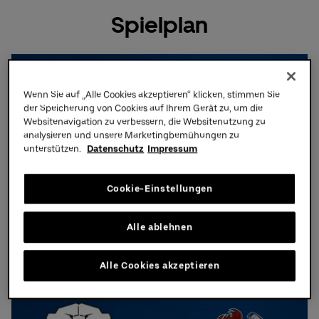
Spielplan
Eishockey
Wenn Sie auf „Alle Cookies akzeptieren“ klicken, stimmen Sie
der Speicherung von Cookies auf Ihrem Gerät zu, um die
Websitenavigation zu verbessern, die Websitenutzung zu
analysieren und unsere Marketingbemühungen zu
unterstützen.
Datenschutz
Impressum
Donnerstag,
17.
09.
2026,
19:30 Uhr
Eisbären Berlin - Straubing
Cookie-Einstellungen
Tigers
Alle ablehnen
Tickets &
Infos
Alle Cookies akzeptieren
Eishockey