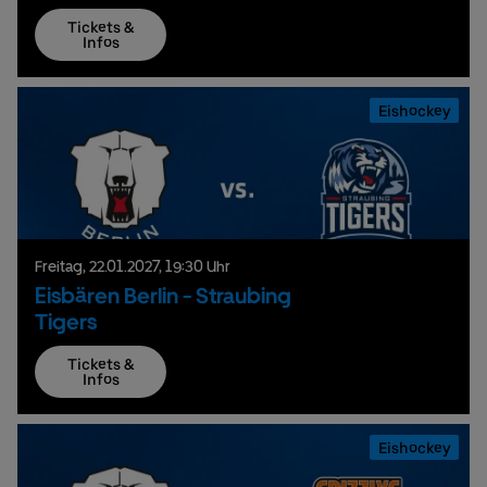
Tickets &
Infos
Eishockey
Freitag,
22.
01.
2027,
19:30 Uhr
Eisbären Berlin - Straubing
Tigers
Tickets &
Infos
Eishockey