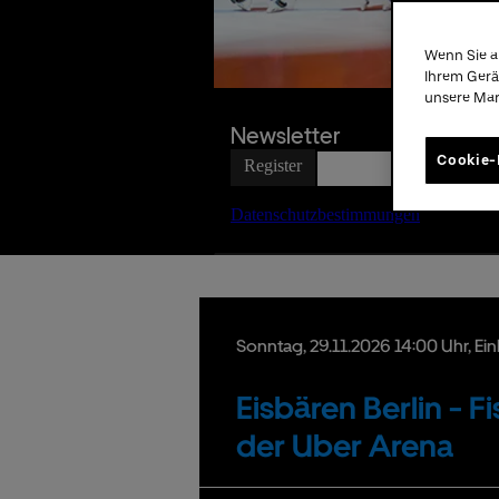
Wenn Sie a
Date
Ihrem Gerä
unsere Ma
Newsletter
Cookie-
Sonntag,
29.
11.
2026
14:00 Uhr
, Ei
Eisbären Berlin - 
der Uber Arena