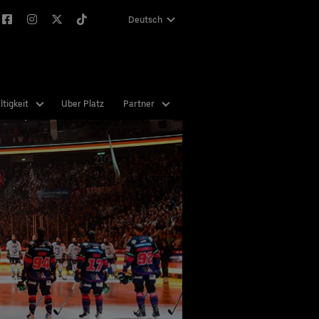
Deutsch
English
tigkeit
Uber Platz
Partner
 nie
nen
n Sie
abe
hend