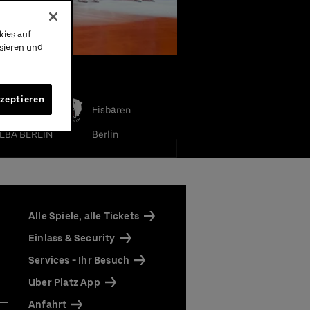
kies auf
ysieren und
e Teams
kzeptieren
Eisbären
LBA BERLIN
Berlin
Alle Spiele, alle Tickets
Einlass & Security
Services - Ihr Besuch
Uber Platz App
Anfahrt