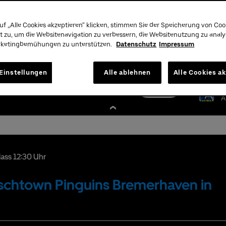
uf „Alle Cookies akzeptieren“ klicken, stimmen Sie der Speicherung von Coo
nschutzbestimmungen
t zu, um die Websitenavigation zu verbessern, die Websitenutzung zu anal
rketingbemühungen zu unterstützen.
Datenschutz
Impressum
Tickets
Unser
Einstellungen
Alle ablehnen
Alle Cookies a
Hotline:
01806 - 570070
mehr
Premium:
030/2060708844
Infos
A
nlass 12:30 Uhr
Fischtown Pinguins Bremerhaven in