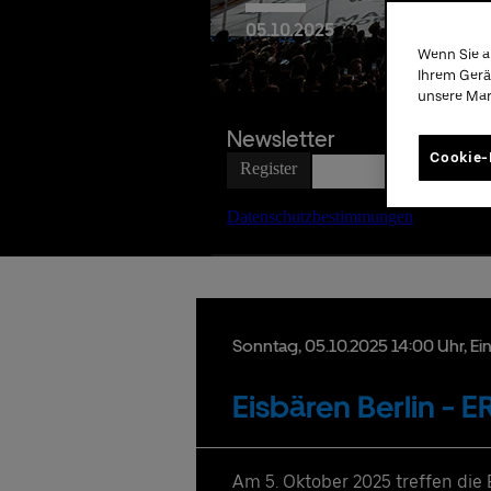
05.
10.
2025
Wenn Sie a
Date
Ihrem Gerä
unsere Ma
Newsletter
Cookie-
lu
G
Sonntag,
05.
10.
2025
14:00 Uhr
, E
Ho
Pr
Eisbären Berlin - 
Zu
Zu
ho
in
Am 5. Oktober 2025 treffen die 