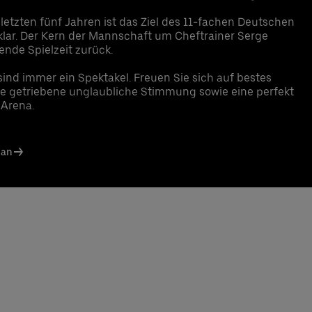
rschiedene Food Pakete je nach Bedarf zubuchbar*
letzten fünf Jahren ist das Ziel des 11-fachen Deutschen
ER RIDE Rabattcode für Fahrten von und zur Uber Arena in Berlin
 klar. Der Kern der Mannschaft um Cheftrainer Serge
echpartner:
ende Spielzeit zurück.
n Santos Ferreira
sind immer ein Spektakel. Freuen Sie sich auf bestes
on: +49 (0) 30 / 2060708-239
ve getriebene unglaubliche Stimmung sowie eine perfekt
il
 Arena.
s Knodel
on: +49 (0) 30 / 2060708-238
il
lan
llung & Rückfragen:
0302060708844