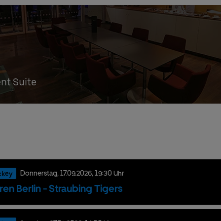
ent Suite
ckey
Donnerstag,
17.
09.
2026,
19:30 Uhr
ren Berlin - Straubing Tigers