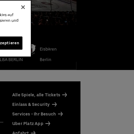
kies auf
ysieren und
e Teams
kzeptieren
Eisbären
LBA BERLIN
Berlin
Alle Spiele, alle Tickets
e
Einlass & Security
Services - Ihr Besuch
Uber Platz App
direkt
Anfahrt