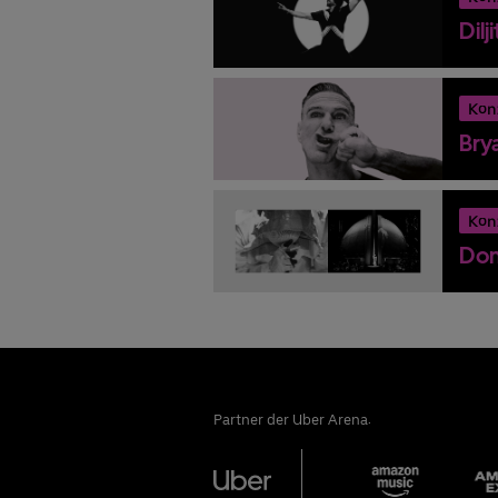
Dilj
Kon
Bry
Kon
Don
Partner der Uber Arena: