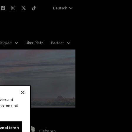
Deutsch
English
tigkeit
Uber Platz
Partner
kies auf
ysieren und
e Teams
kzeptieren
Eisbären