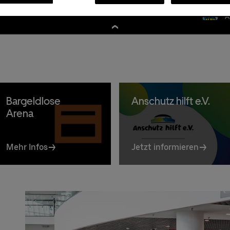
Premium:
030/2060708844
Infos
A
Bargeldlose
Anschutz hilft e.V.
Arena
Mehr Infos
Jetzt informieren