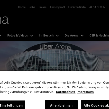
Uber Arena
Home
Jobs
Presse
Firmenprofil
Eisbären Berlin
ALBA BERLIN
Fotos & Videos
Ihr Besuch
Die Arena
CSR & Nachhal
uf „Alle Cookies akzeptieren“ klicken, stimmen Sie der Speicherung von Coo
t zu, um die Websitenavigation zu verbessern, die Websitenutzung zu anal
rketingbemühungen zu unterstützen.
Datenschutz
Impressum
Tickets
Unser
Einstellungen
Alle ablehnen
Alle Cookies a
Hotline:
01806 - 570070
mehr