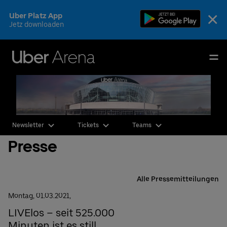
Skip
×
Uber Platz App
to
Jetz downloaden
content
Accessibility
Buy
Uber Arena
Tickets
Deutsch
English
Events & Tickets
Newsletter
Tickets
Teams
AEG Premium
Presse
Fotos & Videos
Ihr Besuch
Alle Pressemitteilungen
Montag,
01.
03.
2021,
Die Arena
LIVElos – seit 525.000
Minuten ist es still
CSR & Nachhaltigkeit