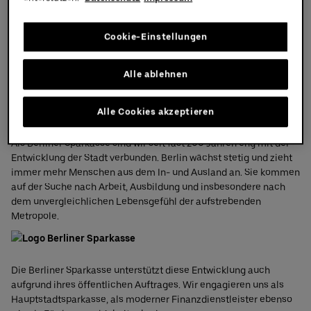
Jetzt buchen
Uber Platz
Cookie-Einstellungen
Partner
Partner
Alle ablehnen
Berliner Sparkasse
Alle Cookies akzeptieren
Berlin – unsere Stadt.
Als Berliner Sparkasse sind wir seit fast 200 Jahren eng mit der
Entwicklung der Stadt verbunden. Berlin wächst stetig und zieht
immer mehr Menschen aus dem In- und Ausland an. Sie kommen
auf der Suche nach Arbeit, Ausbildung und insbesondere nach
dem unvergleichlichen Lebensgefühl der aufstrebenden
Metropole.
Die Berliner Sparkasse unterstützt diese Entwicklung auch
aufgrund ihres öffentlichen Auftrages. Wir engagieren uns als
Hauptstadtsparkasse, als moderner Finanzdienstleister ebenso