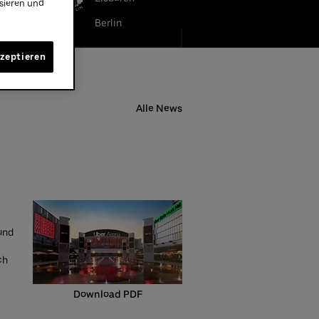
ysieren und
LBA BERLIN
Berlin
kzeptieren
Alle News
und
ch
Download PDF