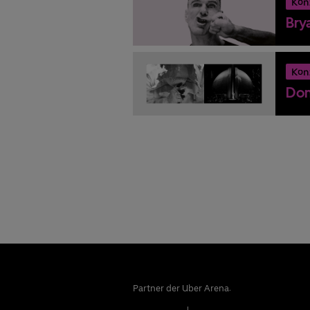
Kon
Bry
Kon
Don
Partner der Uber Arena: