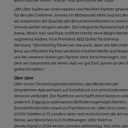
Berlin und der Kunst-, Kultur- und Sportszene der Stadt”
„Mit Uber haben wir einen starken und flexiblen Partner gewon
für den die Customer Journey im Mittelpunkt steht und mit d
wir zusammen die Qualität des Besuchererlebnisses in unser
Venues weiter steigern werden. Die integrierte Partnerschaft f
Arena, Music Hall und Platz eröffnet hierfür neue Möglichkeite
sagt Heinz Anders, Vice President AEG Global Partnership
Germany. "Gleichzeitig freuen wir uns auch, dass uns Mercede
Benz als offizieller Partner weiterhin erhalten bleibt und beda
uns bei unserem bisherigen Partner Verti Versicherungen, mit
dem wir zusammen die Music Hall vor gut fünf Jahren an den S
gebracht haben.“
Über Uber
Uber ist ein Technologieunternehmen, das Menschen per
Smartphone-App weltweit auf Knopfdruck mit verschiedenste
Services verbindet. Die Plattform verschafft ihren Nutzern unt
anderem Zugang zu alternativen Beförderungsmöglichkeiten, 
Essenlieferdiensten sowie zu Frachtservices. Uber ist in mehr 
10.000 Städten in 71 Ländern aktiv und revolutioniert die Art u
Weise, wie Menschen sich fortbewegen. Uber feiert in
Deutschland in 2024 seinen zehnten Geburtstag. Seit zehn Ja