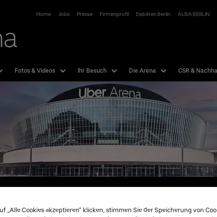
Uber Arena
Home
Jobs
Presse
Firmenprofil
Eisbären Berlin
ALBA BERLIN
Fotos & Videos
Ihr Besuch
Die Arena
CSR & Nachhal
Tickets
Unser
uf „Alle Cookies akzeptieren“ klicken, stimmen Sie der Speicherung von Coo
Hotline:
01806 - 570070
mehr