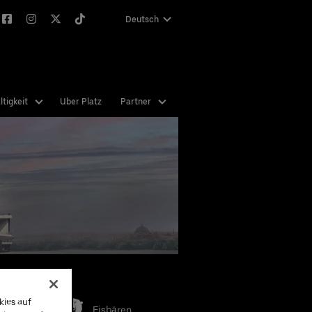
Deutsch
English
tigkeit
Uber Platz
Partner
e Teams
kies auf
Eisbären