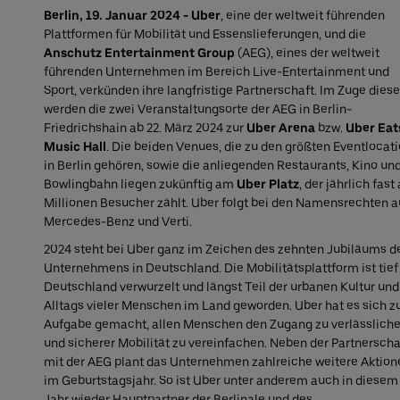
Berlin, 19. Januar 2024 - Uber
, eine der weltweit führenden
Plattformen für Mobilität und Essenslieferungen, und die
Anschutz Entertainment Group
(AEG), eines der weltweit
führenden Unternehmen im Bereich Live-Entertainment und
Sport, verkünden ihre langfristige Partnerschaft. Im Zuge diese
werden die zwei Veranstaltungsorte der AEG in Berlin-
Friedrichshain ab 22. März 2024 zur
Uber Arena
bzw.
Uber Eat
Music Hall
. Die beiden Venues, die zu den größten Eventlocat
in Berlin gehören, sowie die anliegenden Restaurants, Kino un
Bowlingbahn liegen zukünftig am
Uber Platz
, der jährlich fast
Millionen Besucher zählt. Uber folgt bei den Namensrechten a
Mercedes-Benz und Verti.
2024 steht bei Uber ganz im Zeichen des zehnten Jubiläums d
Unternehmens in Deutschland. Die Mobilitätsplattform ist tief
Deutschland verwurzelt und längst Teil der urbanen Kultur und
Alltags vieler Menschen im Land geworden. Uber hat es sich z
Aufgabe gemacht, allen Menschen den Zugang zu verlässliche
und sicherer Mobilität zu vereinfachen. Neben der Partnerscha
mit der AEG plant das Unternehmen zahlreiche weitere Aktion
im Geburtstagsjahr. So ist Uber unter anderem auch in diesem
Jahr wieder Hauptpartner der Berlinale und des