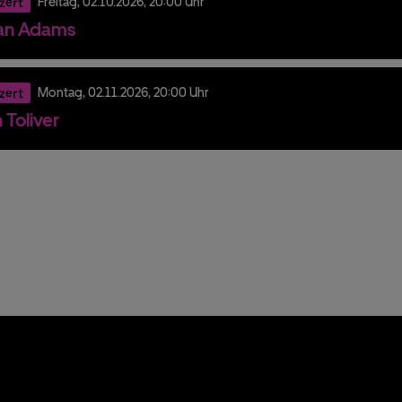
zert
Freitag,
02.
10.
2026,
20:00 Uhr
an Adams
zert
Montag,
02.
11.
2026,
20:00 Uhr
 Toliver