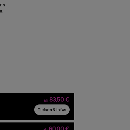
rin
in
.
83,50 €
ab
Tickets & Infos
60,00 €
ab