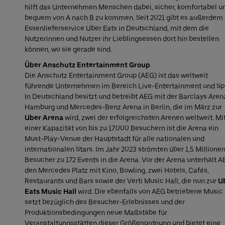
hilft das Unternehmen Menschen dabei, sicher, komfortabel u
bequem von A nach B zu kommen. Seit 2021 gibt es außerdem
Essenlieferservice Uber Eats in Deutschland, mit dem die
Nutzerinnen und Nutzer ihr Lieblingsessen dort hin bestellen
können, wo sie gerade sind.
Über Anschutz Entertainment Group
Die Anschutz Entertainment Group (AEG) ist das weltweit
führende Unternehmen im Bereich Live-Entertainment und Spo
In Deutschland besitzt und betreibt AEG mit der Barclays Aren
Hamburg und Mercedes-Benz Arena in Berlin, die im März zur
Uber Arena
wird, zwei der erfolgreichsten Arenen weltweit. Mi
einer Kapazität von bis zu 17.000 Besuchern ist die Arena ein
Must-Play-Venue der Hauptstadt für alle nationalen und
internationalen Stars. Im Jahr 2023 strömten über 1,5 Millione
Besucher zu 172 Events in die Arena. Vor der Arena unterhält 
den Mercedes Platz mit Kino, Bowling, zwei Hotels, Cafés,
Restaurants und Bars sowie der Verti Music Hall, die nun zur
U
Eats Music Hall
wird. Die ebenfalls von AEG betriebene Music 
setzt bezüglich des Besucher-Erlebnisses und der
Produktionsbedingungen neue Maßstäbe für
Veranstaltungsstätten dieser Größenordnung und bietet eine