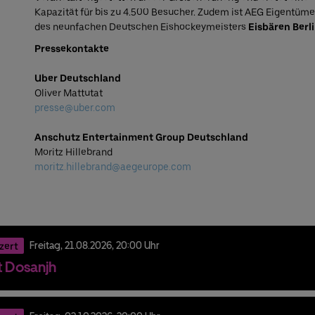
Kapazität für bis zu 4.500 Besucher. Zudem ist AEG Eigentüme
des neunfachen Deutschen Eishockeymeisters
Eisbären Berl
Pressekontakte
Uber Deutschland
Oliver Mattutat
presse@uber.com
Anschutz Entertainment Group Deutschland
Moritz Hillebrand
moritz.hillebrand@aegeurope.com
zert
Freitag,
21.
08.
2026,
20:00 Uhr
it Dosanjh