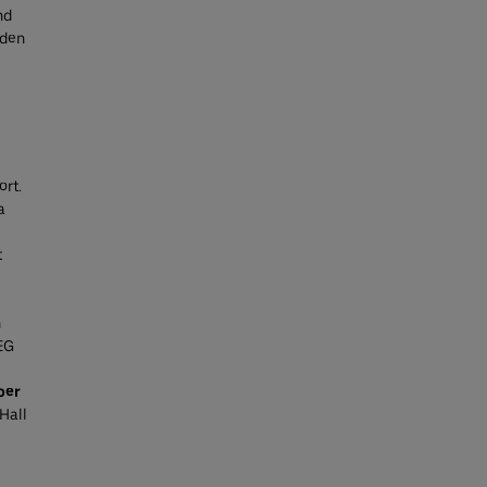
nd
 den
rt.
a
t
n
AEG
ber
Hall