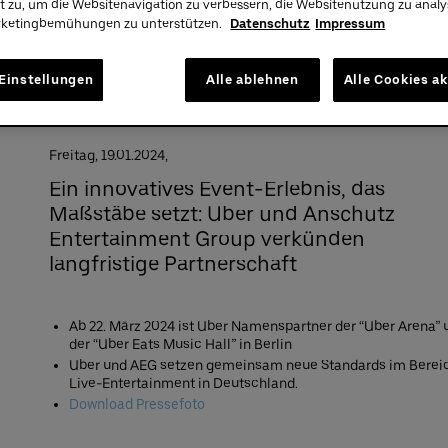
Premium:
030/2060708844
t zu, um die Websitenavigation zu verbessern, die Websitenutzung zu anal
Infos
rketingbemühungen zu unterstützen.
Datenschutz
Impressum
A
Einstellungen
Alle ablehnen
Alle Cookies a
Freitag,
19.
01.
2024,
Ein innovatives Event-Erlebnis, das
Maßstäbe setzt: Uber und Anschutz
Entertainment Group verkünden
langfristige Partnerschaft
Ab 22. März 2024 ist Uber Namenspartner der “Uber Arena” 
der “Uber Eats Music Hall” in Berlin
Uber und AEG setzen gemeinsam neue Standards im Berei
Live-Entertainment in Deutschland.
Download Pressefoto