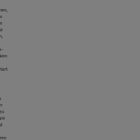
nen,
em
en
ür
n,
s-
nken
tart
n
er
zu
als
nd
hren