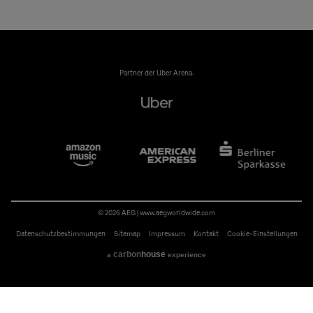
Partner der Uber Arena:
© 2026 AEG
|
www.aegworldwide.com
Datenschutzbestimmungen
Sitemap
Impressum
Kontakt
Cookie-Einstellungen
carbon
house
a
experience