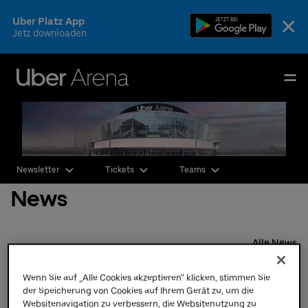
Skip
×
Uber Platz App
to
Jetz downloaden
content
Accessibility
Buy
Uber Arena
Tickets
Deutsch
English
Events & Tickets
Newsletter
Tickets
Teams
AEG Premium
News
Fotos & Videos
Ihr Besuch
Alle News
Freitag,
19.
04.
2024,
Die Arena
Wenn Sie auf „Alle Cookies akzeptieren“ klicken, stimmen Sie
Einführung von
der Speicherung von Cookies auf Ihrem Gerät zu, um die
Awareness-Teams in
CSR & Nachhaltigkeit
Websitenavigation zu verbessern, die Websitenutzung zu