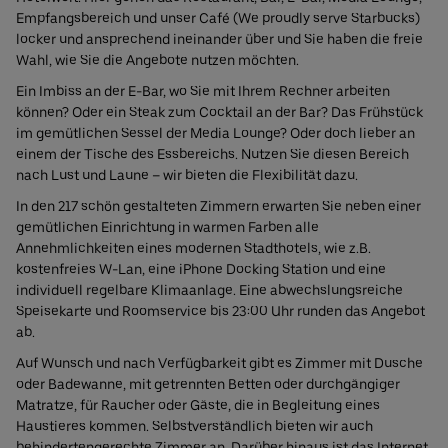
Empfangsbereich und unser Café (We proudly serve Starbucks)
locker und ansprechend ineinander über und Sie haben die freie
Wahl, wie Sie die Angebote nutzen möchten.
Ein Imbiss an der E-Bar, wo Sie mit Ihrem Rechner arbeiten
können? Oder ein Steak zum Cocktail an der Bar? Das Frühstück
im gemütlichen Sessel der Media Lounge? Oder doch lieber an
einem der Tische des Essbereichs. Nutzen Sie diesen Bereich
nach Lust und Laune – wir bieten die Flexibilität dazu.
In den 217 schön gestalteten Zimmern erwarten Sie neben einer
gemütlichen Einrichtung in warmen Farben alle
Annehmlichkeiten eines modernen Stadthotels, wie z.B.
kostenfreies W-Lan, eine iPhone Docking Station und eine
individuell regelbare Klimaanlage. Eine abwechslungsreiche
Speisekarte und Roomservice bis 23:00 Uhr runden das Angebot
ab.
Auf Wunsch und nach Verfügbarkeit gibt es Zimmer mit Dusche
oder Badewanne, mit getrennten Betten oder durchgängiger
Matratze, für Raucher oder Gäste, die in Begleitung eines
Haustieres kommen. Selbstverständlich bieten wir auch
behindertengerechte Zimmer an. Darüber hinaus ist das Internet