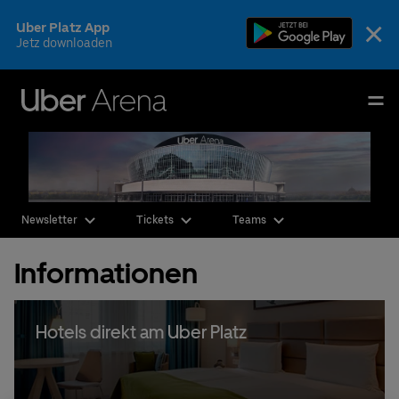
Skip
×
Uber Platz App
to
Jetz downloaden
content
Accessibility
Buy
Uber Arena
Tickets
Deutsch
English
Events & Tickets
Newsletter
Tickets
Teams
AEG Premium
Informationen
Fotos & Videos
Ihr Besuch
Hotels direkt am Uber Platz
Die Arena
CSR & Nachhaltigkeit