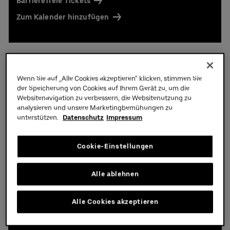
Barrierefreie Tickets
Zum Kalender hinzufügen
Wenn Sie auf „Alle Cookies akzeptieren“ klicken, stimmen Sie
Spielplan
der Speicherung von Cookies auf Ihrem Gerät zu, um die
Websitenavigation zu verbessern, die Websitenutzung zu
analysieren und unsere Marketingbemühungen zu
unterstützen.
Datenschutz
Impressum
Eishockey
Cookie-Einstellungen
Alle ablehnen
Donnerstag,
17.
09.
2026,
19:30 Uhr
Alle Cookies akzeptieren
Eisbären Berlin - Straubing
Tigers