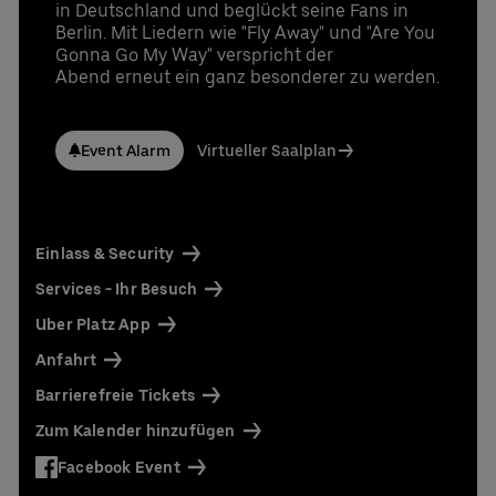
in Deutschland und beglückt seine Fans in
UBER RIDE Rabattcode für Fahrten von und zur
Berlin. Mit Liedern wie "Fly Away" und "Are You
Uber Arena in Berlin
Gonna Go My Way" verspricht der
Ansprechpartner:
Abend erneut ein ganz besonderer zu werden.
Stefan Santos Ferreira
Telefon: +49 (0) 30 / 2060708-239
E-Mail
Event Alarm
Virtueller Saalplan
Niclas Knodel
Telefon: +49 (0) 30 / 2060708-238
E-Mail
Einlass & Security
Bestellung & Rückfragen:
0302060708844
Services - Ihr Besuch
Uber Platz App
Anfahrt
Barrierefreie Tickets
Zum Kalender hinzufügen
Facebook Event