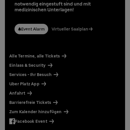
UBER RIDE Rabattcode für Fahrten von und zur
notwendig eingestuft sind und mit
Uber Arena in Berlin
medizinischen Unterlagen!
Ansprechpartner:
Stefan Santos Ferreira
Event Alarm
Virtueller Saalplan
Telefon: +49 (0) 30 / 2060708-239
E-Mail
Niclas Knodel
Telefon: +49 (0) 30 / 2060708-238
Alle Termine, alle Tickets
E-Mail
Einlass & Security
Bestellung & Rückfragen:
0302060708844
Services - Ihr Besuch
Uber Platz App
Anfahrt
Barrierefreie Tickets
Zum Kalender hinzufügen
Facebook Event