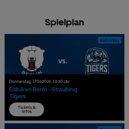
Spielplan
Eishockey
Donnerstag,
17.
09.
2026,
19:30 Uhr
Eisbären Berlin - Straubing
Tigers
Tickets &
Infos