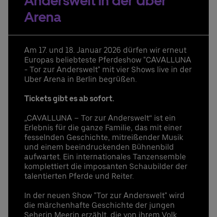
Anderswelt in der Uber
Bestellung & Rückfragen:
UBER RIDE Rabattcode für Fahrten von und zur
0302060708844
Arena
Uber Arena in Berlin
Weitere Infos
Ansprechpartner:
Stefan Santos Ferreira
Am 17. und 18. Januar 2026 dürfen wir erneut
Telefon: +49 (0) 30 / 2060708-239
Europas beliebteste Pferdeshow "CAVALLUNA
E-Mail
- Tor zur Anderswelt" mit vier Shows live in der
Uber Arena in Berlin begrüßen.
Niclas Knodel
Telefon: +49 (0) 30 / 2060708-238
Tickets gibt es ab sofort.
E-Mail
„CAVALLUNA – Tor zur Anderswelt“ ist ein
Bestellung & Rückfragen:
0302060708844
Erlebnis für die ganze Familie, das mit einer
fesselnden Geschichte, mitreißender Musik
und einem beeindruckenden Bühnenbild
aufwartet. Ein internationales Tanzensemble
komplettiert die imposanten Schaubilder der
talentierten Pferde und Reiter.
In der neuen Show "Tor zur Anderswelt" wird
die märchenhafte Geschichte der jungen
Seherin Meerin erzählt, die von ihrem Volk