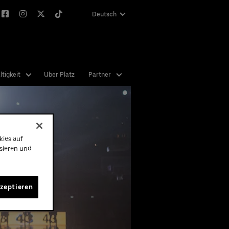
Deutsch
English
tigkeit
Uber Platz
Partner
 nie
nen
n Sie
kies auf
abe
ysieren und
hend
kzeptieren