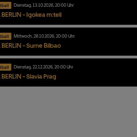
tball
Dienstag,
13.
10.
2026,
20:00 Uhr
BERLIN - Igokea m:tell
tball
Mittwoch,
28.
10.
2026,
20:00 Uhr
BERLIN - Surne Bilbao
tball
Dienstag,
22.
12.
2026,
20:00 Uhr
BERLIN - Slavia Prag