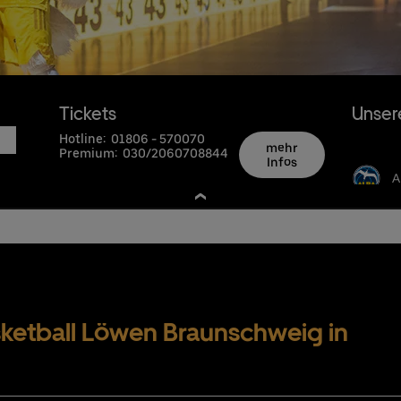
nschutzbestimmungen
Tickets
Unser
Hotline:
01806 - 570070
mehr
Premium:
030/2060708844
Infos
A
ketball Löwen Braunschweig in