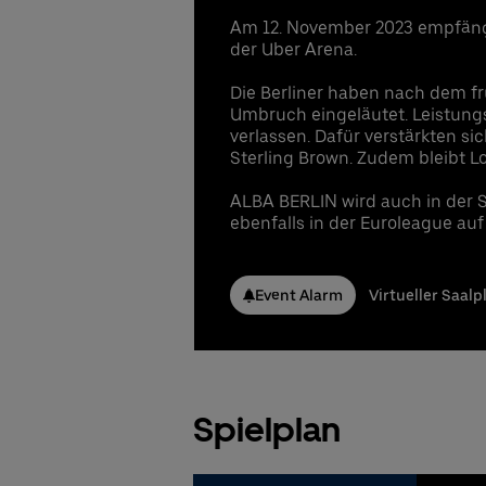
Am 12. November 2023 empfäng
der Uber Arena.
Die Berliner haben nach dem f
Umbruch eingeläutet. Leistun
verlassen. Dafür verstärkten s
Sterling Brown. Zudem bleibt L
ALBA BERLIN wird auch in der S
ebenfalls in der Euroleague au
Event Alarm
Virtueller Saalp
Spielplan