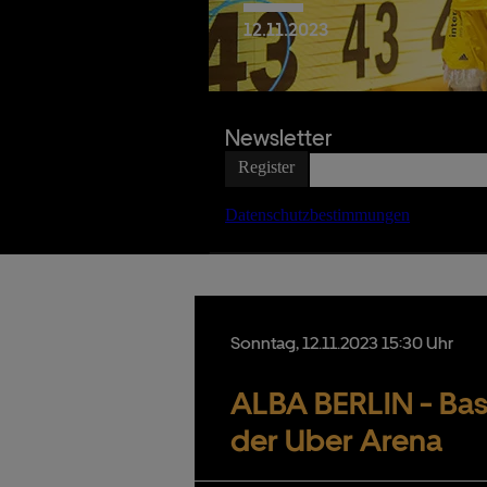
12.
11.
2023
Date
Newsletter
Sonntag,
12.
11.
2023
15:30 Uhr
ALBA BERLIN - Bas
der Uber Arena