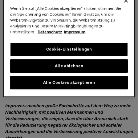
Nachhaltigkeitsspezialisten A Greener Future (AGF) erreicht. Die
Wenn Sie auf „Alle Cookies akzeptieren“ klicken, stimmen Sie
Uber Platz
Bewertung umfasst eine detaillierte Analyse von
der Speicherung von Cookies auf Ihrem Gerät zu, um die
Nachhaltigkeitsbereichen wie Verkehr, Energie und Strom, Abfall,
Websitenavigation zu verbessern, die Websitenutzung zu
Wasserverbrauch, lokale Umwelt, CO2 und Lebensmittel und
Partner
analysieren und unsere Marketingbemühungen zu
Getränke und beinhaltet einen Vor-Ort-Besuch durch
unterstützen.
Datenschutz
Impressum
qualifizierte AGF-Prüfer.
Cookie-Einstellungen
Alle ablehnen
Alle Cookies akzeptieren
Improvers machen große Fortschritte auf dem Weg zu mehr
Nachhaltigkeit, mit positiven Maßnahmen und
Verbesserungen, die zeigen, dass die Uber Arena sich stark
für die Reduzierung negativer ökologischer und sozialer
Auswirkungen und die Verbesserung positiver Auswirkungen
einsetzt.