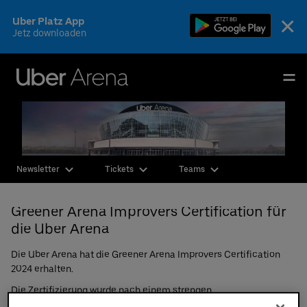
Skip
×
Uber Platz App
to
Jetz downloaden
content
Accessibility
Buy
Uber Arena
Tickets
Deutsch
English
Events & Tickets
Newsletter
Tickets
Teams
AEG Premium
Greener Arena Improvers Certification für
Fotos & Videos
die Uber Arena
Ihr Besuch
Die Uber Arena hat die Greener Arena Improvers Certification
2024 erhalten.
Die Arena
Die Zertifizierung wurde nach einem strengen
CSR & Nachhaltigkeit
Bewertungsverfahren durch die gemeinnützigen