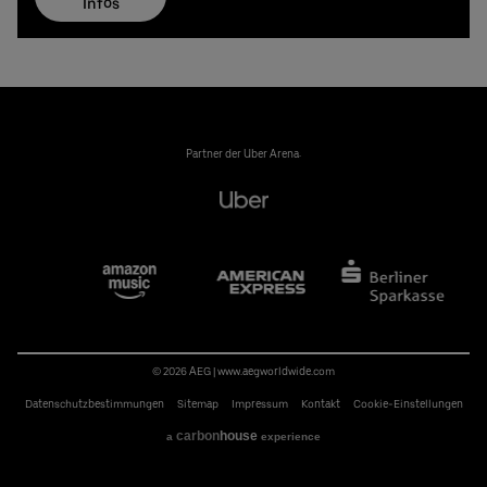
Infos
Partner der Uber Arena:
© 2026 AEG
|
www.aegworldwide.com
Datenschutzbestimmungen
Sitemap
Impressum
Kontakt
Cookie-Einstellungen
carbon
house
a
experience