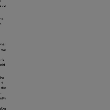
m
e zu
en:
,
onal
 war
nde
feld
ter
rt
 die
-
eider
aber