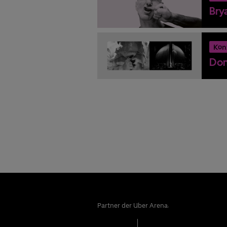
Bry
Kon
Don
Partner der Uber Arena: