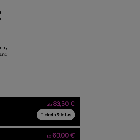
g
n
aray
 und
83,50 €
ab
Tickets & Infos
60,00 €
ab