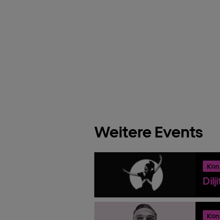
Weitere Events
Kon
Dilj
Kon