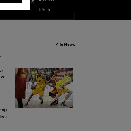
LBA BERLIN
Berlin
Alle News
A
von
ten
iele
lien