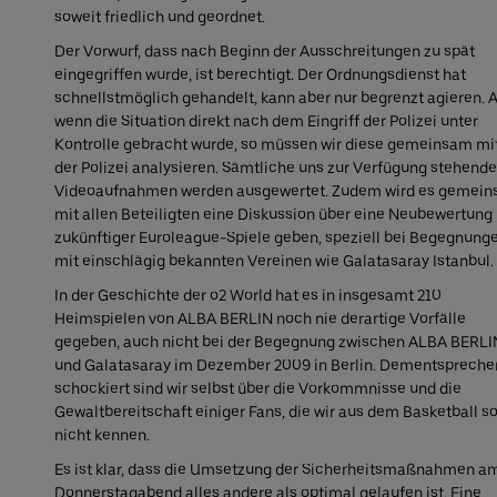
soweit friedlich und geordnet.
Der Vorwurf, dass nach Beginn der Ausschreitungen zu spät
eingegriffen wurde, ist berechtigt. Der Ordnungsdienst hat
schnellstmöglich gehandelt, kann aber nur begrenzt agieren. 
wenn die Situation direkt nach dem Eingriff der Polizei unter
Kontrolle gebracht wurde, so müssen wir diese gemeinsam mi
der Polizei analysieren. Sämtliche uns zur Verfügung stehend
Videoaufnahmen werden ausgewertet. Zudem wird es gemei
mit allen Beteiligten eine Diskussion über eine Neubewertung
zukünftiger Euroleague-Spiele geben, speziell bei Begegnung
mit einschlägig bekannten Vereinen wie Galatasaray Istanbul.
In der Geschichte der o2 World hat es in insgesamt 210
Heimspielen von ALBA BERLIN noch nie derartige Vorfälle
gegeben, auch nicht bei der Begegnung zwischen ALBA BERLI
und Galatasaray im Dezember 2009 in Berlin. Dementspreche
schockiert sind wir selbst über die Vorkommnisse und die
Gewaltbereitschaft einiger Fans, die wir aus dem Basketball s
nicht kennen.
Es ist klar, dass die Umsetzung der Sicherheitsmaßnahmen a
Donnerstagabend alles andere als optimal gelaufen ist. Eine