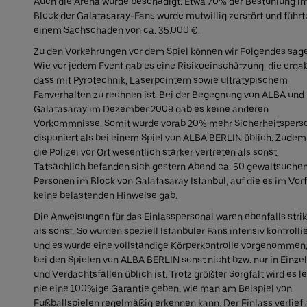
Auch die Arena wurde beschädigt. Etwa 70% der Bestuhlung i
Block der Galatasaray-Fans wurde mutwillig zerstört und führt
einem Sachschaden von ca. 35.000 €.
Zu den Vorkehrungen vor dem Spiel können wir Folgendes sag
Wie vor jedem Event gab es eine Risikoeinschätzung, die ergab
dass mit Pyrotechnik, Laserpointern sowie ultratypischem
Fanverhalten zu rechnen ist. Bei der Begegnung von ALBA und
Galatasaray im Dezember 2009 gab es keine anderen
Vorkommnisse. Somit wurde vorab 20% mehr Sicherheitspers
disponiert als bei einem Spiel von ALBA BERLIN üblich. Zudem
die Polizei vor Ort wesentlich stärker vertreten als sonst.
Tatsächlich befanden sich gestern Abend ca. 50 gewaltsuche
Personen im Block von Galatasaray Istanbul, auf die es im Vor
keine belastenden Hinweise gab.
Die Anweisungen für das Einlasspersonal waren ebenfalls strik
als sonst. So wurden speziell Istanbuler Fans intensiv kontrollie
und es wurde eine vollständige Körperkontrolle vorgenommen,
bei den Spielen von ALBA BERLIN sonst nicht bzw. nur in Einzel
und Verdachtsfällen üblich ist. Trotz größter Sorgfalt wird es l
nie eine 100%ige Garantie geben, wie man am Beispiel von
Fußballspielen regelmäßig erkennen kann. Der Einlass verlief 