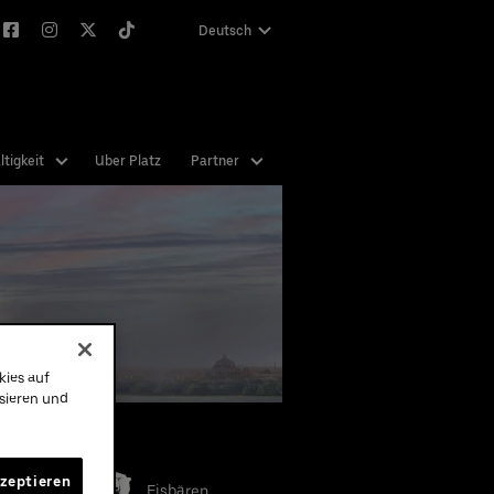
Deutsch
English
tigkeit
Uber Platz
Partner
kies auf
ysieren und
e Teams
kzeptieren
Eisbären