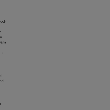
Auch
t
en
nsam
en
N
nd
o
m