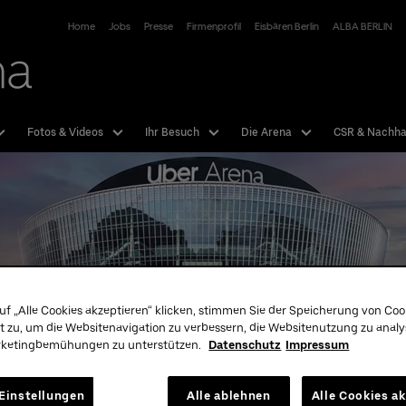
Uber Arena
Home
Jobs
Presse
Firmenprofil
Eisbären Berlin
ALBA BERLIN
Fotos & Videos
Ihr Besuch
Die Arena
CSR & Nachhal
uf „Alle Cookies akzeptieren“ klicken, stimmen Sie der Speicherung von Coo
t zu, um die Websitenavigation zu verbessern, die Websitenutzung zu anal
rketingbemühungen zu unterstützen.
Datenschutz
Impressum
Tickets
Unser
Hotline:
01806 - 570070
Einstellungen
Alle ablehnen
Alle Cookies a
mehr