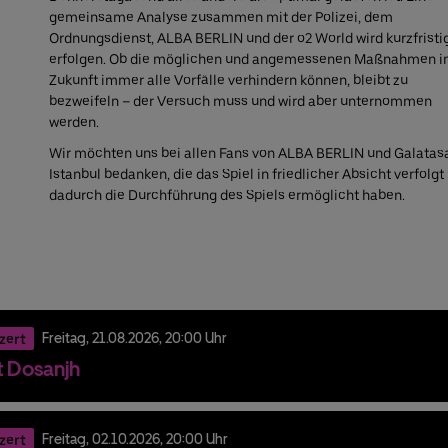
gemeinsame Analyse zusammen mit der Polizei, dem
Ordnungsdienst, ALBA BERLIN und der o2 World wird kurzfristi
erfolgen. Ob die möglichen und angemessenen Maßnahmen i
Zukunft immer alle Vorfälle verhindern können, bleibt zu
bezweifeln – der Versuch muss und wird aber unternommen
werden.
Wir möchten uns bei allen Fans von ALBA BERLIN und Galatas
Istanbul bedanken, die das Spiel in friedlicher Absicht verfolgt
dadurch die Durchführung des Spiels ermöglicht haben.
zert
Freitag,
21.
08.
2026,
20:00 Uhr
it Dosanjh
zert
Freitag,
02.
10.
2026,
20:00 Uhr