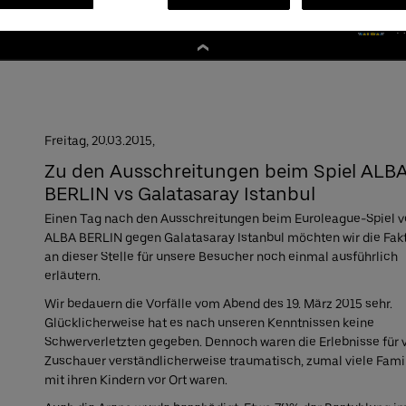
Premium:
030/2060708844
Infos
A
Freitag,
20.
03.
2015,
Zu den Ausschreitungen beim Spiel ALB
BERLIN vs Galatasaray Istanbul
Einen Tag nach den Ausschreitungen beim Euroleague-Spiel 
ALBA BERLIN gegen Galatasaray Istanbul möchten wir die Fak
an dieser Stelle für unsere Besucher noch einmal ausführlich
erläutern.
Wir bedauern die Vorfälle vom Abend des 19. März 2015 sehr.
Glücklicherweise hat es nach unseren Kenntnissen keine
Schwerverletzten gegeben. Dennoch waren die Erlebnisse für v
Zuschauer verständlicherweise traumatisch, zumal viele Fami
mit ihren Kindern vor Ort waren.