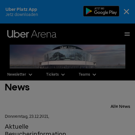
Skip
×
Uber Platz App
to
Jetz downloaden
content
Accessibility
Buy
Uber Arena
Tickets
Deutsch
English
Events & Tickets
Newsletter
Tickets
Teams
AEG Premium
News
Fotos & Videos
Ihr Besuch
Alle News
Donnerstag,
23.
12.
2021,
Die Arena
Aktuelle
Besucherinformation
CSR & Nachhaltigkeit