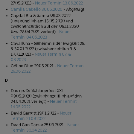
27.05.2021) -
Neuer Termin: 13.06.2022
Camila Cabello 30.05.2020
- Abgesagt
Capital Bra & Samra 09.03.2022
(ursprünglich am 15.05.2020 und
zwischenzeitlich auf den 09.11.2020
bzw. 28.04.2021 verlegt) -
Neuer
Termin: 04.05.2023
Cavalluna - Geheimnis der Ewigkeit 29.
& 30.01.2022 (zwischenzeitlich 9. &
10.01.2021) -
Neuer Termin 0
7. &
08.2023
Céline Dion 29.05.2021 -
Neuer Termin
29.06.2022
D
Das große Schlagerfest XXL
09.05.2020 (zwischenzeitlich auf den
24.04.2021 verlegt) -
Neuer Termin:
14.05.2022
David Garrett 19.01.2022 -
Neuer
Termin: 21.09.2022
Dead Can Dance 25.03.2021 -
Neuer
Termin: 30.04.2022