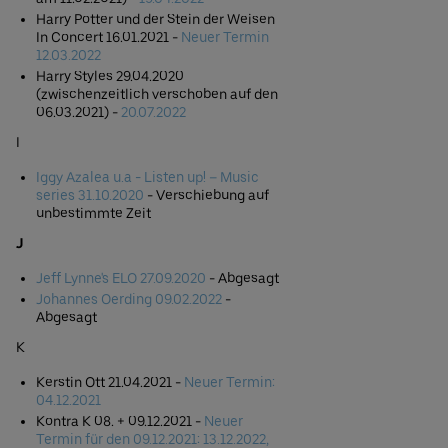
Harry Potter und der Stein der Weisen
In Concert 16.01.2021 -
Neuer Termin
12.03.2022
Harry Styles 29.04.2020
(zwischenzeitlich verschoben auf den
06.03.2021) -
20.07.2022
I
Iggy Azalea u.a - Listen up! – Music
series 31.10.2020
- Verschiebung auf
unbestimmte Zeit
J
Jeff Lynne's ELO 27.09.2020
- Abgesagt
Johannes Oerding 09.02.2022
-
Abgesagt
K
Kerstin Ott 21.04.2021 -
Neuer Termin:
04.12.2021
Kontra K 08. + 09.12.2021 -
Neuer
Termin für den 09.12.2021: 13.12.2022,