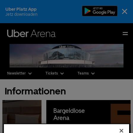
Skip
×
Uber Platz App
to
Jetz downloaden
content
Accessibility
Buy
Uber Arena
Tickets
Deutsch
English
Events & Tickets
Newsletter
Tickets
Teams
AEG Premium
Informationen
Fotos & Videos
Ihr Besuch
Bargeldlose
Arena
Die Arena
CSR & Nachhaltigkeit