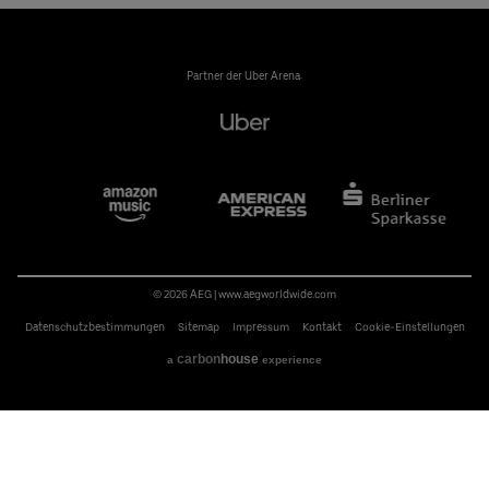
Partner der Uber Arena:
© 2026 AEG
|
www.aegworldwide.com
Datenschutzbestimmungen
Sitemap
Impressum
Kontakt
Cookie-Einstellungen
carbon
house
a
experience