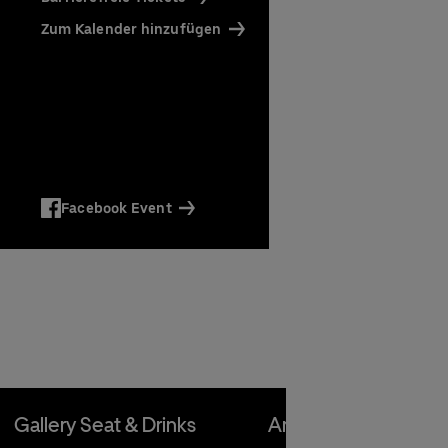
Zum Kalender hinzufügen
cker-
ffee)
owie
en
en
Facebook Event
en
Gallery Seat & Drinks
Amex Front Row