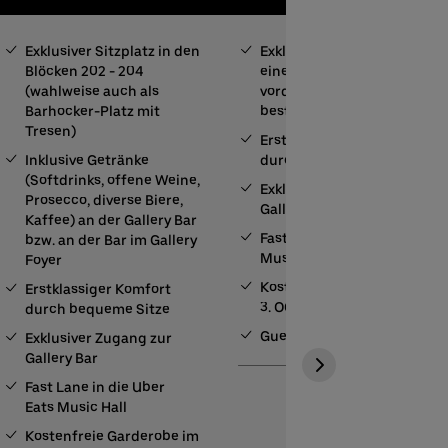
Exklusiver Sitzplatz in den
Exklusiver Sitzplatz in
Blöcken 202 - 204
einer der beiden
(wahlweise auch als
vordersten Reihen der
Barhocker-Platz mit
besten Kategorie
Tresen)
Erstklassiger Komfort
Inklusive Getränke
durch bequeme Sitze
(Softdrinks, offene Weine,
Exklusiver Zugang zur
Prosecco, diverse Biere,
Gallery Bar
Kaffee) an der Gallery Bar
Fast Lane in die Uber Eats
bzw. an der Bar im Gallery
Music Hall
Foyer
Kostenfreie Garderobe im
Erstklassiger Komfort
3. OG
durch bequeme Sitze
Guest Service
Exklusiver Zugang zur
Gallery Bar
Fast Lane in die Uber
Eats Music Hall
Kostenfreie Garderobe im