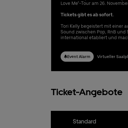
Pl
Music
Fa
Love Me"-Tour am 26. November 2
Er
Ko
Ex
Ex
Tickets gibt es ab sofort.
Gu
Pl
Fa
In
Tori Kelly begeistert mit eine
Ko
ve
Sound zwischen Pop, RnB und S
Beste
Gu
na
international etabliert und mac
15
Ve
Er
Ex
Event Alarm
Virtueller Saalp
Beste
Fa
Ko
Gu
15
Ticket-Angebote
Beste
Standard