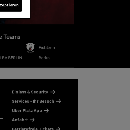
e
kzeptieren
ie 15
e Teams
Eisbären
LBA BERLIN
Berlin
ocker-
Einlass & Security
Services - Ihr Besuch
Uber Platz App
en
Anfahrt
cker-
Eats
Barrierefreie Tickets