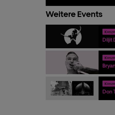
Weitere Events
Konze
Dilji
Konze
Brya
Konze
Don T