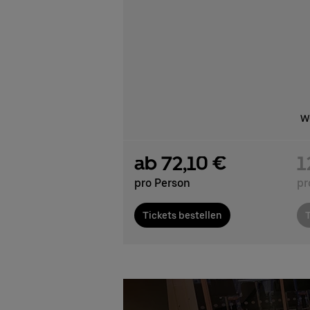
We
ab 72,10 €
1
pro Person
pr
Tickets bestellen
T