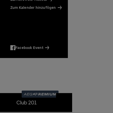
affee)
en und
Zum Kalender hinzufügen
en
Facebook Event
en
Club 201
Event Suite
en