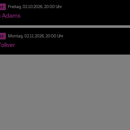
rt
Freitag,
02.
10.
2026,
20:00 Uhr
n Adams
rt
Montag,
02.
11.
2026,
20:00 Uhr
oliver