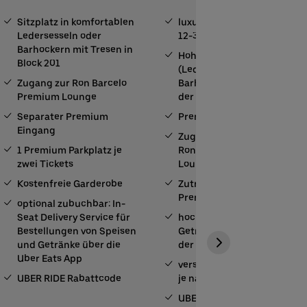
Sitzplatz in komfortablen
luxuriöse Event Suite für
Ledersesseln oder
12-36 Personen
Barhockern mit Tresen in
Hoher Sitzkomfort
Block 201
(Ledersessel und
Zugang zur Ron Barcelo
Barhocker) auf dem Balkon
Premium Lounge
der Suite
Separater Premium
Premium Parkplätze
Eingang
Zugang zur gemütlichen
1 Premium Parkplatz je
Ron Barcelo Premium
zwei Tickets
Lounge
Kostenfreie Garderobe
Zutritt zur Arena über den
Premium Eingang
optional zubuchbar: In-
Seat Delivery Service für
hochwertige
Bestellungen von Speisen
Getränkeauswahl direkt in
und Getränke über die
der Suite
Uber Eats App
verschiedene Food Pakete
UBER RIDE Rabattcode
je nach Bedarf zubuchbar
UBER RIDE Rabattcode