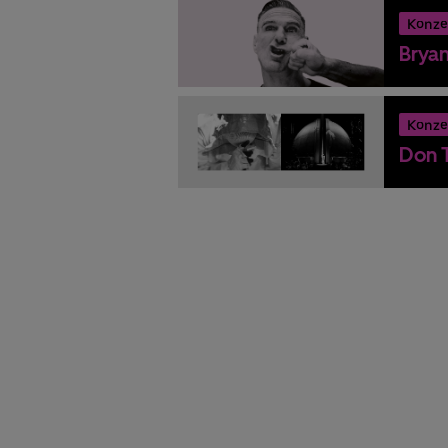
Konze
Brya
Konze
Don T