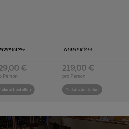
itere Infos
Weitere Infos
29,00 €
219,00 €
o Person
pro Person
ickets bestellen
Tickets bestellen