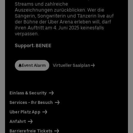
UBER RIDE Rabattcode für Fahrten von und zur
Streams und zahlreiche
Uber Arena in Berlin
Auszeichnungen zurückblicken. Wer die
Sängerin, Songwriterin und Tänzerin live auf
Ansprechpartner:
der Bühne der Uber Arena erleben will, darf
ihren Auftritt am 4. Juni 2025 keinesfalls
Stefan Santos Ferreira
verpassen.
Telefon: +49 (0) 30 / 2060708-239
E-Mail
Support: BENEE
Niclas Knodel
Telefon: +49 (0) 30 / 2060708-238
E-Mail
Event Alarm
Virtueller Saalplan
Bestellung & Rückfragen:
0302060708844
Einlass & Security
Services - Ihr Besuch
Uber Platz App
Anfahrt
Barrierefreie Tickets