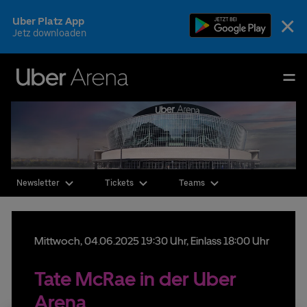
Skip
×
Uber Platz App
to
Jetz downloaden
content
Accessibility
Buy
Uber Arena
Tickets
Event-Alarm
Deutsch
English
Registrieren Sie sich kostenlos für unseren
Genießen Sie im Kreis Ihrer Geschäftspartner,
Events & Tickets
Newsletter. Damit entgeht Ihnen nie wieder ein
Familie oder Freunde einen erstklassigen Blick auf
Event. Sobald es Tickets oder neue Informationen zu
das Geschehen, den Komfort und das kulinarische
dem von Ihnen ausgewählten Künstler oder Konzert
AEG Premium
Newsletter
Tickets
Teams
Angebot eines Luxus-Hotels kombiniert mit
gibt, erfahren Sie es zuerst!
Premium-Entertainment. Das von Ihnen
Fotos & Videos
Auch wenn für eine Veranstaltung keine Tickets
ausgewählte Catering und der persönliche Service
mehr verfügbar sind, können Sie sich hier
runden das VIP-Erlebnis ab.
registrieren. Sollten durch Aufhebung von
Mittwoch,
04.
06.
2025
19:30 Uhr
, Einlass 18:00 Uhr
Ihr Besuch
Sperrungen oder Rückgabe von Kontingenten doch
noch Tickets frei werden, informieren wir Sie
Die Arena
Tate McRae in der Uber
umgehend per E-Mail.
Arena
CSR & Nachhaltigkeit