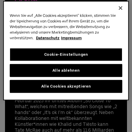
Uber Platz
Wenn Sie auf „Alle Cookies akzeptieren“ klicken, stimmen Sie
Am 4. Juni 2025 erwartet die Uber Arena ein
der Speicherung von Cookies auf Ihrem Gerät zu, um die
besonderes Highlight: Sängerin und Tänzerin
Partner
Websitenavigation zu verbessern, die Websitenutzung zu
Tate McRae wird ihre Fans im Rahmen ihrer
analysieren und unsere Marketingbemühungen zu
"Miss Possessive"-Tour live in Berlin
unterstützen.
Datenschutz
Impressum
begeistern.
Datenschutzbestimmungen
Tickets gibt es ab sofort.
Cookie-Einstellungen
luxuriöse Event Suite für 12-36 Personen mit
perfekter Sicht auf das Geschehen
Bekannt für ihre ehrlichen Texte und
Alle ablehnen
beeindruckenden Tanz-Choreografien, hat
Hoher Sitzkomfort (Ledersessel und Barhocker)
Tate McRae in den letzten Jahren weltweit die
auf dem Balkon der Suite
Charts erobert und Millionen Fans begeistert.
Premium Parkplätze
Alle Cookies akzeptieren
Nach ihren gefeierten Alben „i used to think i
Zugang zur gemütlichen Ron Barcelo Premium
could fly“ und “THINK LATER” erschien im
Lounge
Februar 2025 ihr drittes Album „So Close To
Zutritt zur Arena über den Premium Eingang
What“, welches mit mitreißenden Songs wie „2
hochwertige Getränkeauswahl (Bier, Wein,
hands“ oder „It’s ok I’m ok“ überzeugt. Neben
Softdrinks, Prosecco, Kaffee) direkt in der Suite
Kollaborationen mit weltbekannten
verschiedene Food Pakete je nach Bedarf
Künstler*innen wie Khalid und Tiësto kann
zubuchbar*
Tate McRae auch auf mehr als 11,6 Milliarden