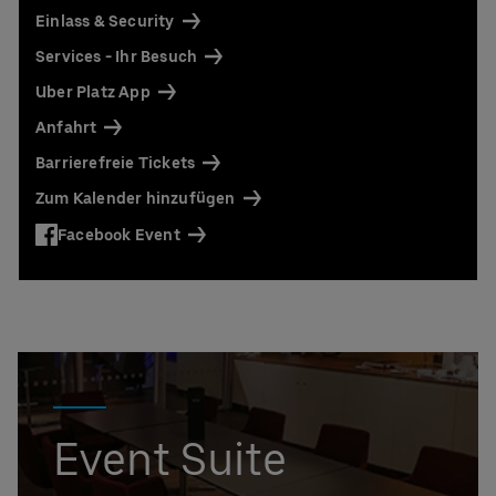
UBER RIDE Rabattcode für Fahrten von und zur
Einlass & Security
Uber Arena in Berlin
Services - Ihr Besuch
Ansprechpartner:
Uber Platz App
Stefan Santos Ferreira
Telefon: +49 (0) 30 / 2060708-239
Anfahrt
E-Mail
Barrierefreie Tickets
Niclas Knodel
Zum Kalender hinzufügen
Telefon: +49 (0) 30 / 2060708-238
E-Mail
Facebook Event
Bestellung & Rückfragen:
0302060708844
Event Suite