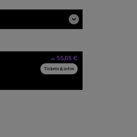
55,65 €
ab
Tickets & Infos