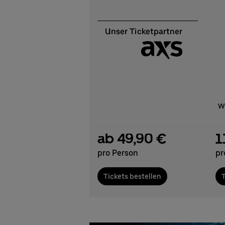
We
ab 49,90 €
1
pro Person
pr
Tickets bestellen
T