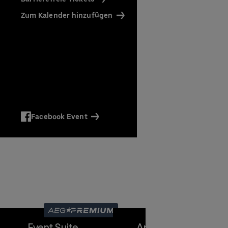
affee)
Zum Kalender hinzufügen
Facebook Event
en
en
Event Suite
Amex Front Row