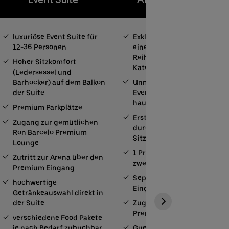
luxuriöse Event Suite für
Exklusiver Sitzplatz in
12-36 Personen
einer der vordersten
Reihen der besten
Hoher Sitzkomfort
Kategorie
(Ledersessel und
Barhocker) auf dem Balkon
Unmittelbar an der
der Suite
Eventfläche, für ein
hautnahes Erlebnis
Premium Parkplätze
Erstklassiger Komfort
Zugang zur gemütlichen
durch gepolsterte
Ron Barcelo Premium
Sitzflächen
Lounge
1 Premium Parkplatz je
Zutritt zur Arena über den
zwei Tickets
Premium Eingang
Separater Premium
hochwertige
Eingang
Getränkeauswahl direkt in
der Suite
Zugang zur Ron Barcelo
Premium Lounge
verschiedene Food Pakete
je nach Bedarf zubuchbar
Guest Service