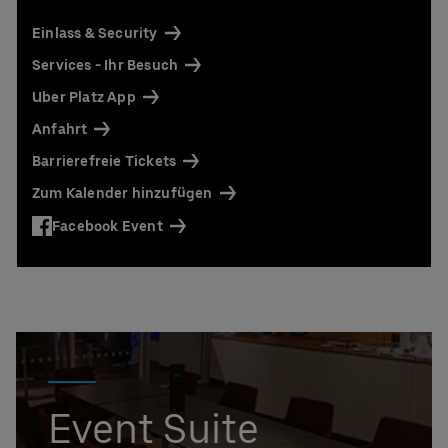
UBER RIDE Rabattcode für Fahrten von und zur
Uber Arena in Berlin
Einlass & Security
Ansprechpartner:
Services - Ihr Besuch
Stefan Santos Ferreira
Uber Platz App
Telefon: +49 (0) 30 / 2060708-239
Anfahrt
E-Mail
Barrierefreie Tickets
Niclas Knodel
Telefon: +49 (0) 30 / 2060708-238
Zum Kalender hinzufügen
E-Mail
Facebook Event
Bestellung & Rückfragen:
0302060708844
Event Suite