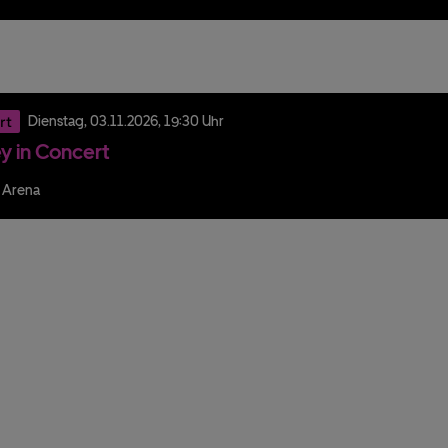
rt
Dienstag,
03.
11.
2026,
19:30 Uhr
y in Concert
 Arena