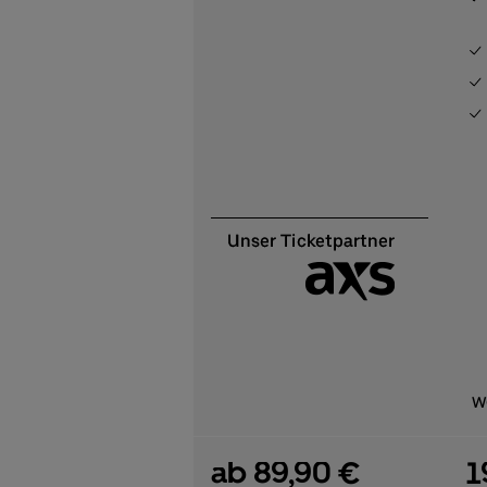
We
ab 89,90 €
1