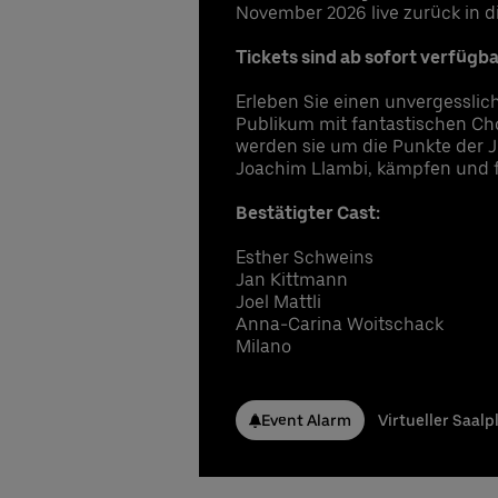
In
November 2026 live zurück in d
ve
ve
UB
Gu
im
UB
UB
Pr
Er
Tickets sind ab sofort verfügba
Anspr
Anspr
Pe
Zu
Un
Se
Erleben Sie einen unvergesslic
Stefa
Stefa
Publikum mit fantastischen Cho
UB
1 
Telef
Telef
werden sie um die Punkte der 
In
E-Ma
E-Ma
Anspr
Joachim Llambi, kämpfen und 
Gu
Nicla
Nicla
Stefa
UB
Telef
Telef
Bestätigter Cast:
Telef
E-Ma
E-Ma
E-Ma
Esther Schweins
Beste
Nicla
Beste
Beste
Jan Kittmann
Telef
Joel Mattli
E-Ma
Anna-Carina Woitschack
Milano
Beste
Event Alarm
Virtueller Saalp
Beste