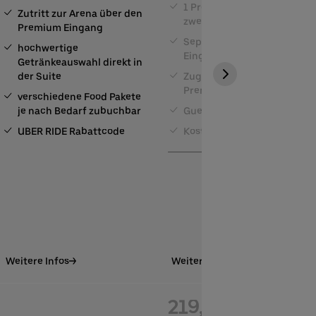
1 Premium Parkplatz je
Zutritt zur Arena über den
zwei Tickets
Premium Eingang
Separater Premium
hochwertige
Eingang
Getränkeauswahl direkt in
der Suite
Zugang zur Ron Barcelo
Premium Lounge
verschiedene Food Pakete
je nach Bedarf zubuchbar
Guest Service
UBER RIDE Rabattcode
Kostenfreie Garderobe
Weitere Infos
Weitere Infos
219,00 €