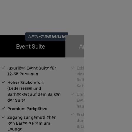
Event Suite
Amex Front Row
luxuriöse Event Suite für
Exklusiver Sitzplatz in
12-36 Personen
einer der vordersten
Reihen der besten
Hoher Sitzkomfort
Kategorie
(Ledersessel und
Barhocker) auf dem Balkon
Unmittelbar an der
der Suite
Eventfläche, für ein
hautnahes Erlebnis
Premium Parkplätze
Erstklassiger Komfort
Zugang zur gemütlichen
durch gepolsterte
Ron Barcelo Premium
Sitzflächen
Lounge