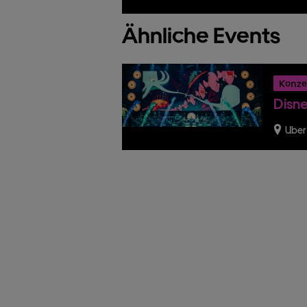
Ähnliche Events
Konze
Disne
Uber