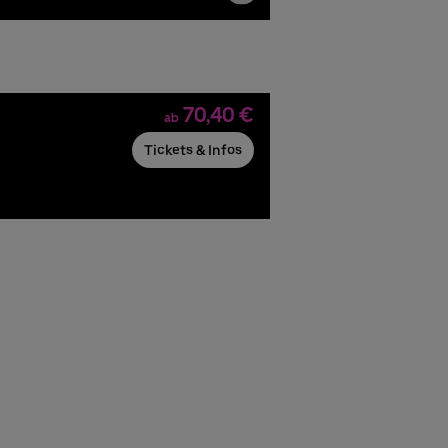
70,40 €
ab
Tickets & Infos