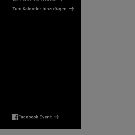
affee)
Zum Kalender hinzufügen
en
Facebook Event
en