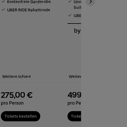
Kostenfreie Garderobe
Unmittelbare Nähe zur
Suiten-Sonnenterrasse
UBER RIDE Rabattcode
UBER RIDE Rabattcode
Weitere Infos
Weitere Infos
275,00 €
499,00 €
pro Person
pro Person
Tickets bestellen
Tickets bestellen