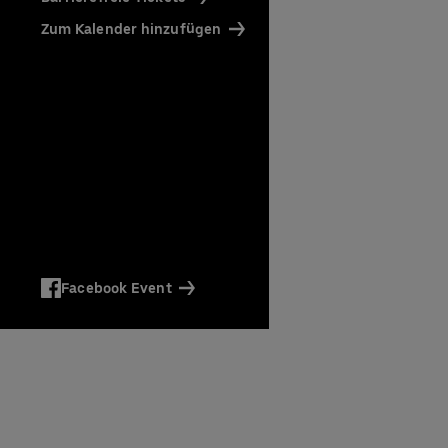
affee)
en und
Zum Kalender hinzufügen
en
en
Facebook Event
en