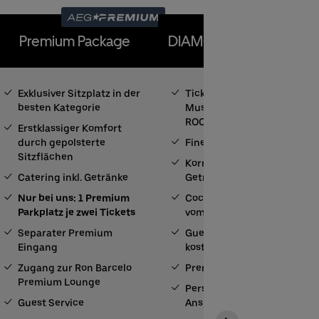
Premium Package
DIAMOND BALL ROOM
Exklusiver Sitzplatz in der
Ticket für den Amazon
besten Kategorie
Music DIAMOND BALL
ROOM
Erstklassiger Komfort
durch gepolsterte
Fine-Dining-Catering
Sitzflächen
Korrespondierende
Catering inkl. Getränke
Getränke
Nur bei uns: 1 Premium
Cocktails und Longdrinks
Parkplatz je zwei Tickets
vom eigenen Barkeeper
Separater Premium
Guest Service (u.a.
Eingang
kostenfreie Garderobe)
Zugang zur Ron Barcelo
Premium Parkplatz
Premium Lounge
Persönlicher
Guest Service
Ansprechpartner