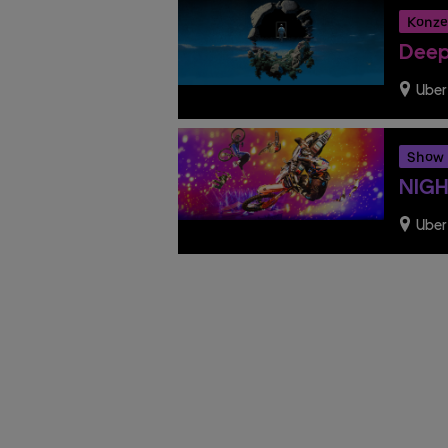
Konze
Deep
Uber
Show
NIGH
Uber