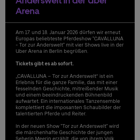
Anderswelt in der Uber
Bestellung & Rückfragen:
UBER RIDE Rabattcode für Fahrten von und zur
0302060708844
Arena
Uber Arena in Berlin
Weitere Infos
Ansprechpartner:
Stefan Santos Ferreira
Am 17. und 18. Januar 2026 dürfen wir erneut
Telefon: +49 (0) 30 / 2060708-239
Europas beliebteste Pferdeshow "CAVALLUNA
E-Mail
- Tor zur Anderswelt" mit vier Shows live in der
Uber Arena in Berlin begrüßen.
Niclas Knodel
Telefon: +49 (0) 30 / 2060708-238
Tickets gibt es ab sofort.
E-Mail
„CAVALLUNA – Tor zur Anderswelt“ ist ein
Bestellung & Rückfragen:
0302060708844
Erlebnis für die ganze Familie, das mit einer
fesselnden Geschichte, mitreißender Musik
und einem beeindruckenden Bühnenbild
aufwartet. Ein internationales Tanzensemble
komplettiert die imposanten Schaubilder der
talentierten Pferde und Reiter.
In der neuen Show "Tor zur Anderswelt" wird
die märchenhafte Geschichte der jungen
Seherin Meerin erzählt, die von ihrem Volk