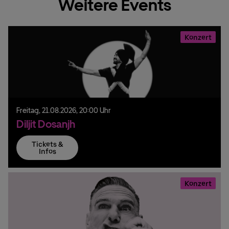
Weitere Events
Konzert
Freitag,
21.
08.
2026,
20:00 Uhr
Diljit Dosanjh
Tickets &
Infos
Konzert