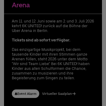
Bestellung & Rückfragen:
UBER RIDE Rabattcode für Fahrten von und zur
0302060708844
Arena
Uber Arena in Berlin
Weitere Infos
Ansprechpartner:
Am 11. und 12. Juni sowie am 2. und 3. Juli 2026
Stefan Santos Ferreira
kehrt 6K UNITED! zurück auf die Bühne der
Telefon: +49 (0) 30 / 2060708-239
Uber Arena in Berlin.
E-Mail
Niclas Knodel
Tickets sind ab sofort verfügbar.
Telefon: +49 (0) 30 / 2060708-238
E-Mail
Das einzigartige Musikprojekt, bei dem
tausende Kinder mit ihren Stimmen ganze
Bestellung & Rückfragen:
0302060708844
Arenen füllen, steht 2026 unter dem Motto
"Wir sind Team Liebe". Bei 6K UNITED! haben
Kinder aus allen Schulformen die Chance,
zusammen zu musizieren und ihre
Begeisterung zum Singen zu teilen.
Event Alarm
Virtueller Saalplan