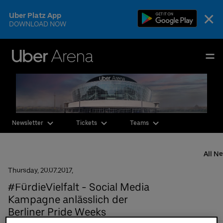
Skip
×
Uber Platz App
to
DOWNLOAD NOW
content
Accessibility
Buy
Uber Arena
Tickets
Deutsch
English
Events & Tickets
Newsletter
Tickets
Teams
AEG Premium
Our Teams
All N
Thursday,
20.
07.
2017,
Visit
#FürdieVielfalt - Social Media
The Venue
Kampagne anlässlich der
Berliner Pride Weeks
CSR & Sustainability