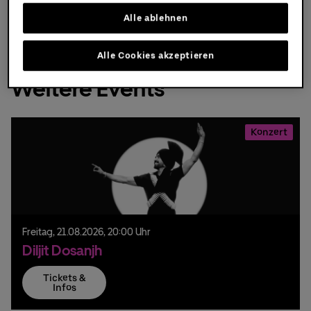
Jetzt buchen
Alle ablehnen
Uber Platz
Fill out my
.
online form
Alle Cookies akzeptieren
Partner
Weitere Events
Konzert
Freitag,
21.
08.
2026,
20:00 Uhr
Diljit Dosanjh
Tickets &
Infos