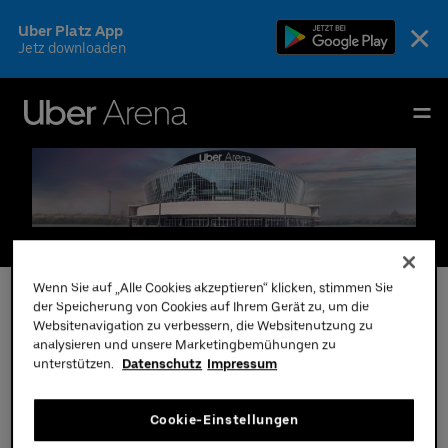
Skip
×
Uber Platz App
to
Jetz downloaden
content
Accessibility
Buy
Uber Arena
Tickets
Deutsch
English
Events & Tickets
Newsletter
Tickets
Teams
AEG Premium
Wenn Sie auf „Alle Cookies akzeptieren“ klicken, stimmen Sie
Informationen
Fotos & Videos
der Speicherung von Cookies auf Ihrem Gerät zu, um die
Websitenavigation zu verbessern, die Websitenutzung zu
analysieren und unsere Marketingbemühungen zu
Ihr Besuch
unterstützen.
Datenschutz
Impressum
Hotels direkt am Uber Platz
Die Arena
Cookie-Einstellungen
CSR & Nachhaltigkeit