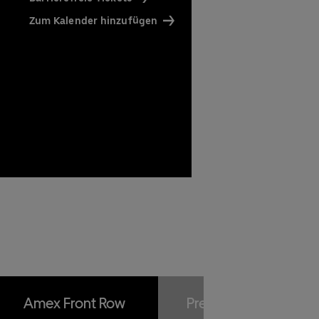
affee)
Zum Kalender hinzufügen
en
Amex Front Row
Premium Package