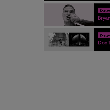
Konze
Brya
Konze
Don T