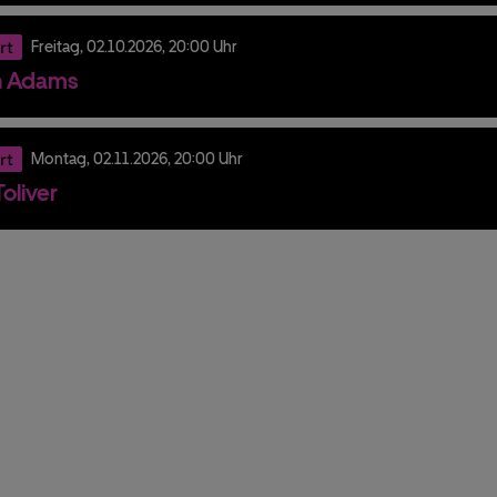
rt
Freitag,
02.
10.
2026,
20:00 Uhr
n Adams
rt
Montag,
02.
11.
2026,
20:00 Uhr
oliver