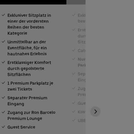
Exklusiver Sitzplatz in
Exklusiver Sitzplatz in der
einer der vordersten
besten Kategorie
Reihen der besten
Erstklassiger Komfort
Kategorie
durch gepolsterte
Unmittelbar an der
Sitzflächen
Eventfläche, für ein
Catering inkl. Getränke
hautnahes Erlebnis
Nur bei uns: 1 Premium
Erstklassiger Komfort
Parkplatz je zwei Tickets
durch gepolsterte
Separater Premium
Sitzflächen
Eingang
1 Premium Parkplatz je
Zugang zur Ron Barcelo
zwei Tickets
Premium Lounge
Separater Premium
Guest Service
Eingang
Kostenfreie Garderobe
Zugang zur Ron Barcelo
Premium Lounge
UBER RIDE Rabattcode
Guest Service