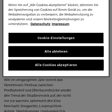
Festival zwischen
Wenn Sie auf „Alle Cookies akzeptieren“ klicken, stimmen Sie
Partners
der Speicherung von Cookies auf Ihrem Gerät zu, um die
Postbahnhof und
Websitenavigation zu verbessern, die Websitenutzung zu
Oberbaumbrücke
analysieren und unsere Marketingbemühungen zu
unterstützen.
Datenschutz
Impressum
Nach der erfolgreichen Premiere im
letzten Jahr wird es auch 2015 ein
Streetmusic Festival geben. Bei freiem
Cookie-Einstellungen
Eintritt bringen die East Side Music Days
Download PDF
am 28. und 29. August wieder
ausgefallene, zufällige, und oftmals
Alle ablehnen
überraschende Konzerte und Künstler
zusammen. Musiker aller Genres können
Alle Cookies akzeptieren
sich ab sofort auf
www.eastsidemusicdays.com
bewerben.
Wie im vergangenen Jahr nimmt das
Streetmusic Festival zwischen
Postbahnhof und Oberbaumbrücke wieder
den Trend der Straßenmusik auf, der nicht
nur zur warmen Jahreszeit den Kiez
beschallt: Songwriter, Loopmachine-
Artists, Steeldrummer, Unplugged-DJs,