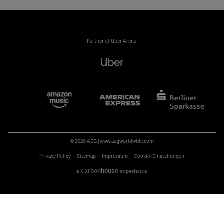
Partner of Uber Arena:
© 2026 AEG
|
www.aegworldwide.com
Privacy Policy
Sitemap
Impressum
Cookie-Einstellungen
carbon
house
a
experience