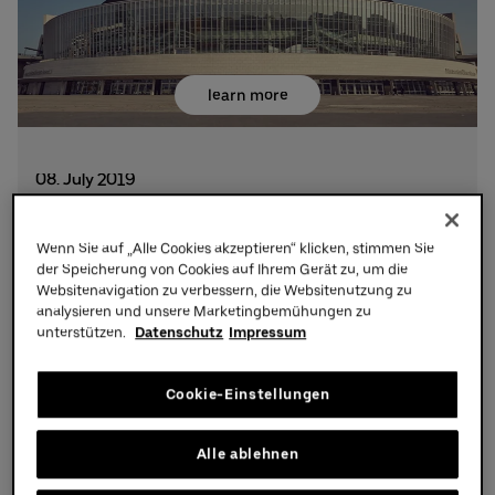
Partners
learn more
08. July 2019
1.500ste Event in der Mercedes-
Benz Arena Berlin
Wenn Sie auf „Alle Cookies akzeptieren“ klicken, stimmen Sie
der Speicherung von Cookies auf Ihrem Gerät zu, um die
Meilenstein beim Konzert von Christina Aguilera
Websitenavigation zu verbessern, die Websitenutzung zu
Mit dem Konzert von Christina Aguliera am 11. Juli 2019,
analysieren und unsere Marketingbemühungen zu
feiert die Mercedes-Benz Arena gleichzeitig auch die 1.500
unterstützen.
Datenschutz
Impressum
Veranstaltung seit der Eröffnung und erreicht diesen
Meilenstein bereits im elf...
Cookie-Einstellungen
Alle ablehnen