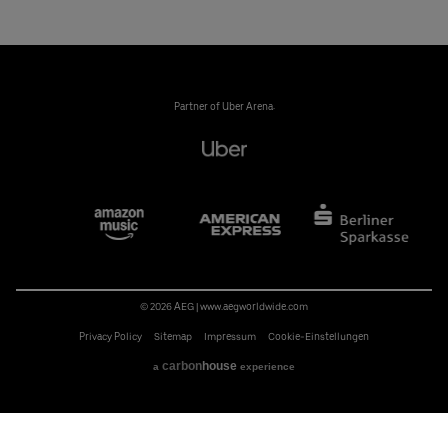
Partner of Uber Arena:
© 2026 AEG
|
www.aegworldwide.com
Privacy Policy
Sitemap
Impressum
Cookie-Einstellungen
carbon
house
a
experience