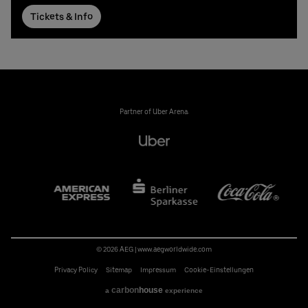
Tickets & Info
Partner of Uber Arena:
…
© 2026 AEG
|
www.aegworldwide.com
Privacy Policy
Sitemap
Impressum
Cookie-Einstellungen
carbon
house
a
experience