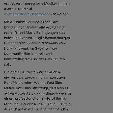
entdecken. Interessierte Musiker können
sich ab sofort auf
www.eastsidemusicdays.com
bewerben.
Mit Ausnahme der Main Stage am
Bootsanleger spielen alle Artists unter
realen Street Music Bedingungen, das
heißt ohne Strom. Es gibt keinen riesigen
Bühnengraben, der die Zuschauer vom
Künstler trennt, im Gegenteil: die
Kommunikation ist direkt und
unmittelbar; die Künstler zum Greifen
nah.
Die besten Auftritte werden auch in
diesem Jahr wieder mit hochwertigen
Beneftis prämiert. Wer die East Side
Music Days-Jury überzeugt, darf sich z.B.
auf eine zweitägige Recording-Session in
einem professionellen, state-of the art
Studio freuen, den Red Bull Studios Berlin.
Außerdem erhalten alle teilnehmenden