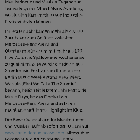
Musikerinnen und Musiker Zugang zur
festivaleigenen Street Music Academy,
wo sie sich Karrieretipps von Industrie-
Profis einholen können.
Im letzten Jahr kamen mehr als 40.000
Zuschauer zum Gelände zwischen
Mercedes-Benz Arena und
Oberbaumbrücke um mit mehr als 100
Live-Acts das Spätsommerwochenende
zu genießen. 2014 wurde die Idee eines
Streetmusic Festivals im Rahmen der
Berlin Music Week erstmals realisiert.
Was als „First We Take The Streets“
begann, heißt seit letztem Jahr East Side
Music Days, ist das Festival der
Mercedes-Benz Arena und setzt ein
nachbarschaftliches Highlight im Kiez.
Die Bewerbungsphase für Musikerinnen
und Musiker läuft ab sofort bis 10. Juni auf
www.eastsidemusicdays.com
. Mitmachen
können alle, die sich trauen, ihrem