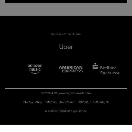
Partner of Uber Arena:
© 2026 AEG
|
www.aegworldwide.com
Privacy Policy
Sitemap
Impressum
Cookie-Einstellungen
carbon
house
a
experience