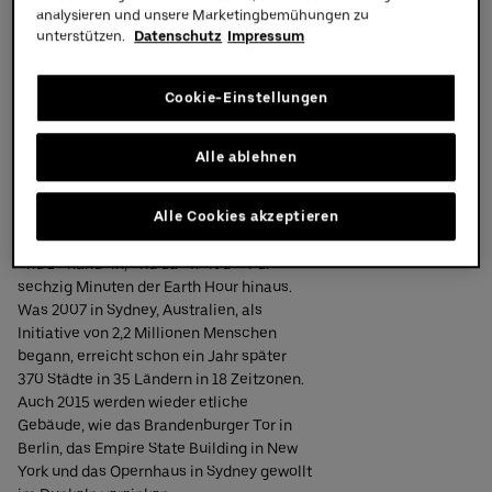
analysieren und unsere Marketingbemühungen zu
World Berlin wieder an der jährlichen
unterstützen.
Datenschutz
Impressum
Partners
Earth Hour beteiligen. Am 28. März 2015
wird deshalb ab 20:30 Uhr für eine Stunde
ein Großteil der Beleuchtung der Arena
Cookie-Einstellungen
abgeschaltet.
Die vom World Wildlife Fund (WWF)
Alle ablehnen
initiierte Aktion ist das größte
Klimaschutzevent der Welt. Ziel ist es
Alle Cookies akzeptieren
dabei, die Menschen weltweit dazu zu
motivieren, umweltfreundlicher zu leben
und zu handeln, und das weit über die
sechzig Minuten der Earth Hour hinaus.
Was 2007 in Sydney, Australien, als
Initiative von 2,2 Millionen Menschen
begann, erreicht schon ein Jahr später
370 Städte in 35 Ländern in 18 Zeitzonen.
Auch 2015 werden wieder etliche
Gebäude, wie das Brandenburger Tor in
Berlin, das Empire State Building in New
York und das Opernhaus in Sydney gewollt