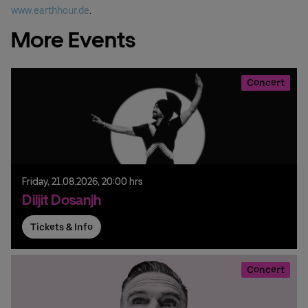
www.earthhour.de
.
More Events
Concert
Friday,
21.
08.
2026,
20:00 hrs
Diljit Dosanjh
Tickets & Info
Concert