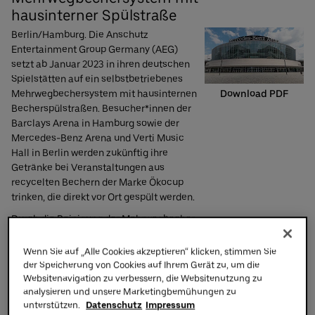
hausinterner Spülstraße
Partners
Berlin/Hamburg. Die Anschutz
Entertainment Group Germany (AEG)
setzt ab Januar 2023 in ihren deutschen
Spielstätten auf ein selbstbetriebenes
Download PDF
Mehrwegbechersystem mit hausinternen
Becherspülstraßen. Besucher*innen der
Barclays Arena in Hamburg sowie der
Mercedes-Benz Arena und Verti Music
Hall in Berlin werden zukünftig ihre
Getränke bei Veranstaltungen aus
recycelten Bechern der Marke Ökocup
trinken, die direkt vor Ort gespült werden.
Durch die Reinigung der Mehrwegbecher
in den Arenen werden die Emissionen
vermieden, die üblicherweise beim
Wenn Sie auf „Alle Cookies akzeptieren“ klicken, stimmen Sie
Transport zu einer externen Becher-
der Speicherung von Cookies auf Ihrem Gerät zu, um die
Waschstraße entstehen würden. Die
Websitenavigation zu verbessern, die Websitenutzung zu
analysieren und unsere Marketingbemühungen zu
Becher selbst bestehen zum Großteil aus
unterstützen.
Datenschutz
Impressum
bereits recyceltem Plastik und werden am