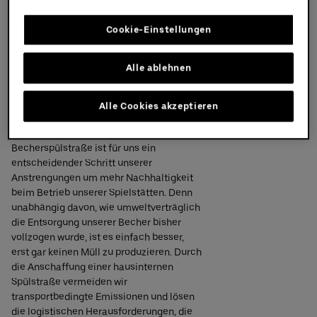
Ende ihrer Lebensdauer auch wieder zu
100% weiterverarbeitet. Die Reinigung der
Cookie-Einstellungen
Becher erfolgt auf Grundlage höchster
hygienischer und ökologischer Standards
und die beiden Spülstraßen in Berlin und
Alle ablehnen
Hamburg werden mit Ökostrom betrieben.
Uwe Frommhold, VP & COO AEG
Alle Cookies akzeptieren
Germany
: „Die Einführung des
Mehrwegbechersystems mit hausinterner
Becherspülstraße ist für uns ein
entscheidender Schritt unserer
Anstrengungen um mehr Nachhaltigkeit
beim Betrieb unserer Spielstätten. Denn
unabhängig davon, wie umweltverträglich
die Entsorgung unserer Becher bisher
vollzogen wurde, ist es einfach besser,
erst gar keinen Müll zu produzieren. Durch
die Anschaffung einer hausinternen
Spülstraße vermeiden wir
transportbedingte Emissionen und lösen
die logistischen Herausforderungen, die