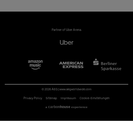
Partner of Uber Arena:
© 2026 AEG
|
www.aegworldwide.com
Privacy Policy
Sitemap
Impressum
Cookie-Einstellungen
carbon
house
a
experience