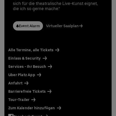
UBER RIDE Rabattcode für Fahrten von und zur
sich für die theatralische Live-Kunst eignet,
Uber Arena in Berlin
die ich so gerne mache.“
Ansprechpartner:
Stefan Santos Ferreira
Event Alarm
Virtueller Saalplan
Telefon: +49 (0) 30 / 2060708-239
E-Mail
Niclas Knodel
Telefon: +49 (0) 30 / 2060708-238
Alle Termine, alle Tickets
E-Mail
Einlass & Security
Bestellung & Rückfragen:
0302060708844
Services - Ihr Besuch
Uber Platz App
Anfahrt
Barrierefreie Tickets
Tour-Trailer
Zum Kalender hinzufügen